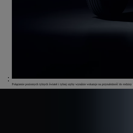
Od
105 300 zł
Corolla Hatchback
HYBRID
Połączenie poziomych tylnych świateł i tylnej szyby wyraźnie wskazuje na przynależność do rodziny 