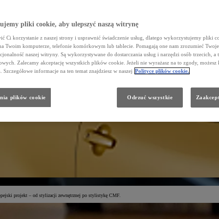
jemy pliki cookie, aby ulepszyć naszą witrynę
ć Ci korzystanie z naszej strony i usprawnić świadczenie usług, dlatego wykorzystujemy pliki co
na Twoim komputerze, telefonie komórkowym lub tablecie. Pomagają one nam zrozumieć Twoje 
cjonalność naszej witryny. Są wykorzystywane do dostarczania usług i narzędzi osób trzecich, a 
wych. Zalecamy akceptację wszystkich plików cookie. Jeżeli nie wyrażasz na to zgody, możesz 
a. Szczegółowe informacje na ten temat znajdziesz w naszej
Polityce plików cookie.
nia plików cookie
Odrzuć wszystkie
Zaakcept
ejski projekt – od stylizacji zewnętrznej po stylistykę CMF.