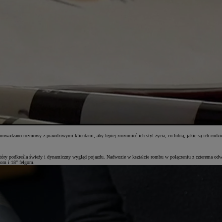
wadzano rozmowy z prawdziwymi klientami, aby lepiej zrozumieć ich styl życia, co lubią, jakie są ich codzie
który podkreśla świeży i dynamiczny wygląd pojazdu. Nadwozie w kształcie rombu w połączeniu z czterema o
lom i 18" felgom.