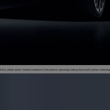
Yarisa, jednak szersze i bardziej kwadratowe tylne pokrywy zapewniają większą elastyczność podczas codzienne