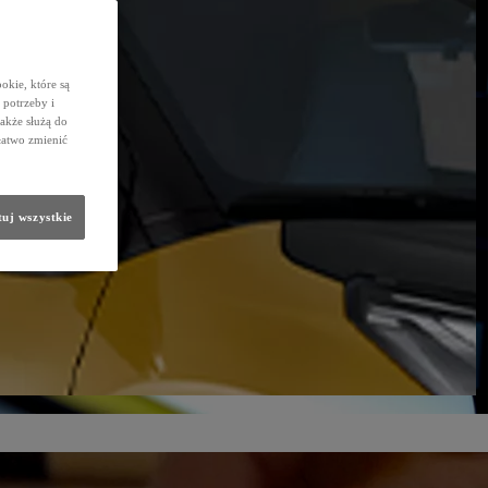
okie, które są
potrzeby i
także służą do
łatwo zmienić
uj wszystkie