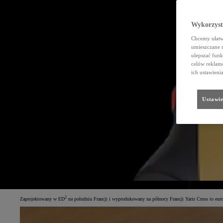
Wykorzystu
Chcemy ułatwi
umieszczane 
ulepszać funk
celów reklamo
ich ustawieni
Ustawie
2
Zaprojektowany w ED
na południu Francji i wyprodukowany na północy Francji Yaris Cross to europ