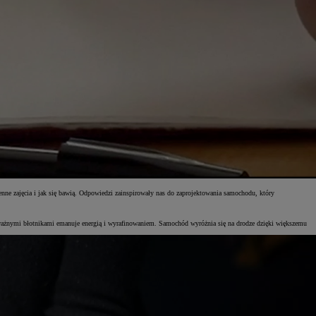
nne zajęcia i jak się bawią. Odpowiedzi zainspirowały nas do zaprojektowania samochodu, który
dważnymi błotnikami emanuje energią i wyrafinowaniem. Samochód wyróżnia się na drodze dzięki większemu