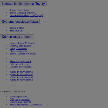
Ładowanie elektrycznej Toyoty
Toyota HomeCharge
Toyota Charging Network
Jak naładować elektryczną Toyotę?
Systemy bezpieczeństwa
Toyota T-Mate
System eCall
Komunikacja z autem
Nowa aplikacja MyToyota
Cyfrowy opiekun auta
Usługi Connected
Płatne subskrypcje
Toyota Connectivity Match
Skontaktuj się z nami
Polityka ciasteczek
Deklaracja dostępności
(Opens in new window)
(Opens in new window)
(Opens in new window)
(Opens in new window)
Copyright © Toyota 2026
Informacje prawne
Polityka prywatności
Udostępnianie danych
Przetwarzanie danych osobowych