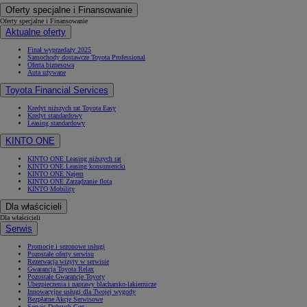
Oferty specjalne i Finansowanie
Oferty specjalne i Finansowanie
Aktualne oferty
Finał wyprzedaży 2025
Samochody dostawcze Toyota Professional
Oferta biznesowa
Auta używane
Toyota Financial Services
Kredyt niższych rat Toyota Easy
Kredyt standardowy
Leasing standardowy
KINTO ONE
KINTO ONE Leasing niższych rat
KINTO ONE Leasing konsumencki
KINTO ONE Najem
KINTO ONE Zarządzanie flotą
KINTO Mobility
Dla właścicieli
Dla właścicieli
Serwis
Promocje i sezonowe usługi
Pozostałe oferty serwisu
Rezerwacja wizyty w serwisie
Gwarancja Toyota Relax
Pozostałe Gwarancje Toyoty
Ubezpieczenia i naprawy blacharsko-lakiernicze
Innowacyjne usługi dla Twojej wygody
Bezpłatne Akcje Serwisowe
Serwis Dobrych Cen