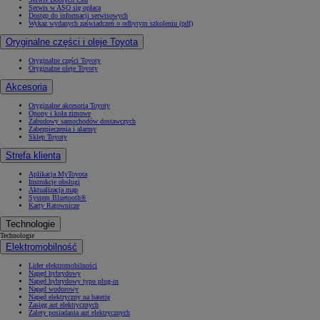
Serwis w ASO się opłaca
Dostęp do informacji serwisowych
Wykaz wydanych zaświadczeń o odbytym szkoleniu (pdf)
Oryginalne części i oleje Toyota
Oryginalne części Toyoty
Oryginalne oleje Toyoty
Akcesoria
Oryginalne akcesoria Toyoty
Opony i koła zimowe
Zabudowy samochodów dostawczych
Zabezpieczenia i alarmy
Sklep Toyoty
Strefa klienta
Aplikacja MyToyota
Instrukcje obsługi
Aktualizacja map
System Bluetooth®
Karty Ratownicze
Technologie
Technologie
Elektromobilność
Lider elektromobilności
Napęd hybrydowy
Napęd hybrydowy typu plug-in
Napęd wodorowy
Napęd elektryczny na baterię
Zasięg aut elektrycznych
Zalety posiadania aut elektrycznych