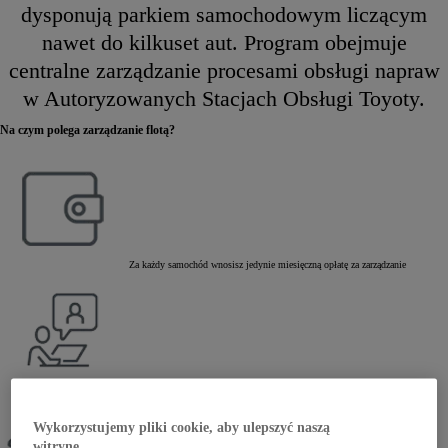
dysponują parkiem samochodowym liczącym
nawet do kilkuset aut. Program obejmuje
centralne zarządzanie procesami obsługi napraw
w Autoryzowanych Stacjach Obsługi Toyoty.
Na czym polega zarządzanie flotą?
Za każdy samochód wnosisz jedynie miesięczną opłatę za zarządzanie
Obsługa administracyjna floty Cię nie interesuje
Wykorzystujemy pliki cookie, aby ulepszyć naszą
witrynę