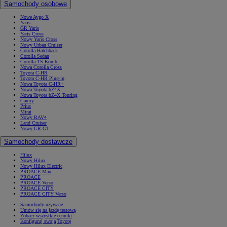
Samochody osobowe
Nowe Aygo X
Yaris
GR Yaris
Yaris Cross
Nowy Yaris Cross
Nowy Urban Cruiser
Corolla Hatchback
Corolla Sedan
Corolla TS Kombi
Nowa Corolla Cross
Toyota C-HR
Toyota C-HR Plug-in
Nowa Toyota C-HR+
Nowa Toyota bZ4X
Nowa Toyota bZ4X Touring
Camry
Prius
Mirai
Nowy RAV4
Land Cruiser
Nowy GR GT
Samochody dostawcze
Hilux
Nowy Hilux
Nowy Hilux Electric
PROACE Max
PROACE
PROACE Verso
PROACE CITY
PROACE CITY Verso
Samochody używane
Umów się na jazdę testową
Zobacz wszystkie cenniki
Konfiguruj swoją Toyotę