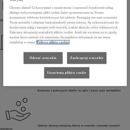
Chcemy ułatwić Ci korzystanie z naszej strony i usprawnić świadczenie usług,
dlatego wykorzystujemy pliki cookie, które są umieszczane na Twoim
Korzystasz z kompleksowej obsługi serwisowej w Autoryzowanych Stacjach
komputerze, telefonie komórkowym lub tablecie. Pomagają one nam zrozumieć
Obsługi Toyoty
Twoje potrzeby i ulepszać funkcjonalność naszej witryny. Są wykorzystywane do
dostarczania usług i narzędzi osób trzecich, a także służą do celów reklamowych.
Zalecamy akceptację wszystkich plików cookie. Jeżeli nie wyrażasz na to zgody,
możesz łatwo zmienić ich ustawienia. Szczegółowe informacje na ten temat
znajdziesz w naszej
Polityce plików cookie.
Autoryzujesz naprawy powyżej ustalonej kwoty
Odrzuć wszystkie
Zaakceptuj wszystkie
Ustawienia plików cookie
Korzystasz z atrakcyjnych rabatów na części i koszty pracy mechaników
Opłacasz zbiorczą miesięczną fakturę za wszystkie wykonane czynności
obsługowe