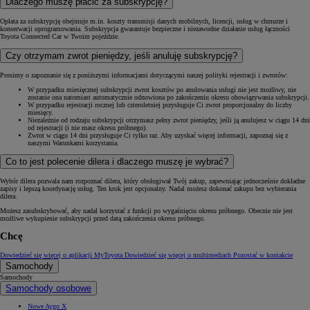
Dlaczego muszę płacić za subskrypcję?
Opłata za subskrypcję obejmuje m.in. koszty transmisji danych mobilnych, licencji, usług w chmurze i
konserwacji oprogramowania. Subskrypcja gwarantuje bezpieczne i niezawodne działanie usług łączności
Toyota Connected Car w Twoim pojeździe.
Czy otrzymam zwrot pieniędzy, jeśli anuluję subskrypcję?
Prosimy o zapoznanie się z poniższymi informacjami dotyczącymi naszej polityki rejestracji i zwrotów:
W przypadku miesięcznej subskrypcji zwrot kosztów po anulowania usługi nie jest możliwy, nie
zostanie ona natomiast automatycznie odnowiona po zakończeniu okresu obowiązywania subskrypcji.
W przypadku rejestracji rocznej lub czteroletniej przysługuje Ci zwrot proporcjonalny do liczby
miesięcy.
Niezależnie od rodzaju subskrypcji otrzymasz pełny zwrot pieniędzy, jeśli ją anulujesz w ciągu 14 dni
od rejestracji (i nie masz okresu próbnego).
Zwrot w ciągu 14 dni przysługuje Ci tylko raz. Aby uzyskać więcej informacji, zapoznaj się z
naszymi Warunkami korzystania.
Co to jest polecenie dilera i dlaczego muszę je wybrać?
Wybór dilera pozwala nam rozpoznać dilera, który obsługiwał Twój zakup, zapewniając jednocześnie dokładne
zapisy i lepszą koordynację usług. Ten krok jest opcjonalny. Nadal możesz dokonać zakupu bez wybierania
dilera.
Możesz zasubskrybować, aby nadal korzystać z funkcji po wygaśnięciu okresu próbnego. Obecnie nie jest
możliwe wykupienie subskrypcji przed datą zakończenia okresu próbnego.
Chcę
Dowiedzieć się więcej o aplikacji MyToyota
Dowiedzieć się więcej o multimediach
Pozostać w kontakcie
Samochody
Samochody
Samochody osobowe
Nowe Aygo X