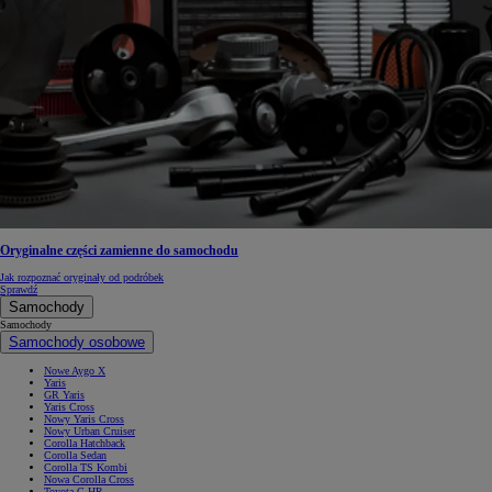
Oryginalne części zamienne do samochodu
Jak rozpoznać oryginały od podróbek
Sprawdź
Samochody
Samochody
Samochody osobowe
Nowe Aygo X
Yaris
GR Yaris
Yaris Cross
Nowy Yaris Cross
Nowy Urban Cruiser
Corolla Hatchback
Corolla Sedan
Corolla TS Kombi
Nowa Corolla Cross
Toyota C-HR