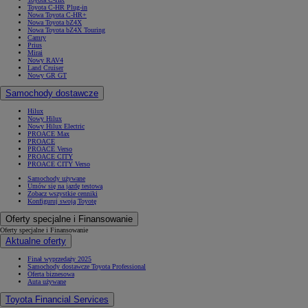
Toyota C-HR Plug-in
Nowa Toyota C-HR+
Nowa Toyota bZ4X
Nowa Toyota bZ4X Touring
Camry
Prius
Mirai
Nowy RAV4
Land Cruiser
Nowy GR GT
Samochody dostawcze
Hilux
Nowy Hilux
Nowy Hilux Electric
PROACE Max
PROACE
PROACE Verso
PROACE CITY
PROACE CITY Verso
Samochody używane
Umów się na jazdę testową
Zobacz wszystkie cenniki
Konfiguruj swoją Toyotę
Oferty specjalne i Finansowanie
Oferty specjalne i Finansowanie
Aktualne oferty
Finał wyprzedaży 2025
Samochody dostawcze Toyota Professional
Oferta biznesowa
Auta używane
Toyota Financial Services