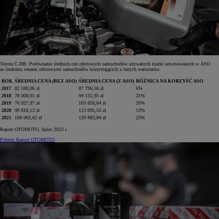
Toyota C-HR: Porównanie średnich cen ofertowych samochodów używanych marki serwisowanych w ASO
ze średnimi cenami ofertowymi samochodów korzystających z innych warsztatów.
ROK
ŚREDNIA CENA (BEZ ASO)
ŚREDNIA CENA (Z ASO)
RÓŻNICA NA KORZYŚĆ ASO
2017
82 590,06 zł
87 796,56 zł
6%
2018
78 008,01 zł
94 155,95 zł
21%
2019
76 927,97 zł
103 850,64 zł
35%
2020
99 818,13 zł
113 095,55 zł
13%
2021
106 003,62 zł
129 883,84 zł
23%
Raport OTOMOTO, lipiec 2023 r.
Pobierz Raport OTOMOTO