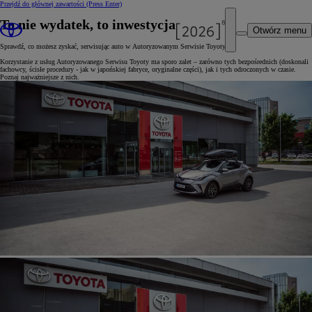
Przejdź do głównej zawartości
(Press Enter)
To nie wydatek, to inwestycja
Otwórz menu
Sprawdź, co możesz zyskać, serwisując auto w Autoryzowanym Serwisie Toyoty.
Korzystanie z usług Autoryzowanego Serwisu Toyoty ma sporo zalet – zarówno tych bezpośrednich (doskonali
fachowcy, ścisłe procedury - jak w japońskiej fabryce, oryginalne części), jak i tych odroczonych w czasie.
Poznaj najważniejsze z nich.