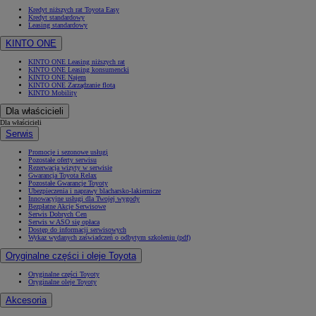
Kredyt niższych rat Toyota Easy
Kredyt standardowy
Leasing standardowy
KINTO ONE
KINTO ONE Leasing niższych rat
KINTO ONE Leasing konsumencki
KINTO ONE Najem
KINTO ONE Zarządzanie flotą
KINTO Mobility
Dla właścicieli
Dla właścicieli
Serwis
Promocje i sezonowe usługi
Pozostałe oferty serwisu
Rezerwacja wizyty w serwisie
Gwarancja Toyota Relax
Pozostałe Gwarancje Toyoty
Ubezpieczenia i naprawy blacharsko-lakiernicze
Innowacyjne usługi dla Twojej wygody
Bezpłatne Akcje Serwisowe
Serwis Dobrych Cen
Serwis w ASO się opłaca
Dostęp do informacji serwisowych
Wykaz wydanych zaświadczeń o odbytym szkoleniu (pdf)
Oryginalne części i oleje Toyota
Oryginalne części Toyoty
Oryginalne oleje Toyoty
Akcesoria