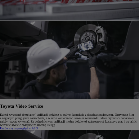
Toyota Video Service
Dzięki wygodnej (bezpłatnej) aplikacji będziesz w stałym kontakcie z doradcą serwisowym. Otrzymasz film
z nagranym przeglądem samochodu, a w razie konieczności również wskazówki, które czynności dodatkowe
należy jeszcze wykonać. Za pośrednictwem aplikacji można będzie też zaakceptować kosztorys prac i wyjaśnić
wszelkie kwestie związane ze zleconą usługą.
Umów się na przegląd w ASO