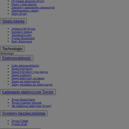
Oryginalne akcesoria Toyoty
Opony i koła zimowe
Zabudowy samochodów dostawczych
Zabezpieczenia i alarmy
Sklep Toyoty
Strefa klienta
Aplikacja MyToyota
Instrukcje obsługi
Aktualizacja map
System Bluetooth®
Karty Ratownicze
Technologie
Technologie
Elektromobilność
Lider elektromobilności
Napęd hybrydowy
Napęd hybrydowy typu plug-in
Napęd wodorowy
Napęd elektryczny na baterię
Zasięg aut elektrycznych
Zalety posiadania aut elektrycznych
Ładowanie elektrycznej Toyoty
Toyota HomeCharge
Toyota Charging Network
Jak naładować elektryczną Toyotę?
Systemy bezpieczeństwa
Toyota T-Mate
System eCall