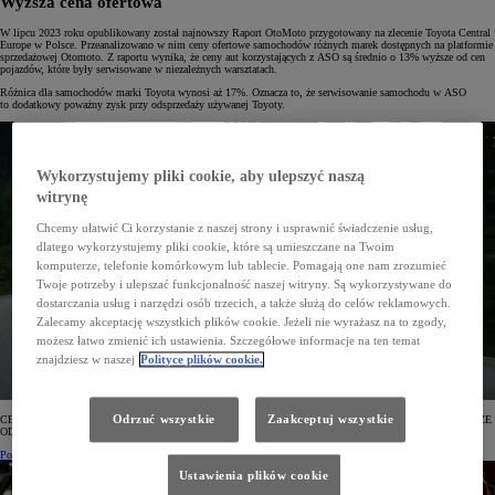
Wyższa cena ofertowa
W lipcu 2023 roku opublikowany został najnowszy Raport OtoMoto przygotowany na zlecenie Toyota Central
Europe w Polsce. Przeanalizowano w nim ceny ofertowe samochodów różnych marek dostępnych na platformie
sprzedażowej Otomoto. Z raportu wynika, że ceny aut korzystających z ASO są średnio o 13% wyższe od cen
pojazdów, które były serwisowane w niezależnych warsztatach.
Różnica dla samochodów marki Toyota wynosi aż 17%. Oznacza to, że serwisowanie samochodu w ASO
to dodatkowy poważny zysk przy odsprzedaży używanej Toyoty.
Wykorzystujemy pliki cookie, aby ulepszyć naszą
witrynę
Chcemy ułatwić Ci korzystanie z naszej strony i usprawnić świadczenie usług,
dlatego wykorzystujemy pliki cookie, które są umieszczane na Twoim
komputerze, telefonie komórkowym lub tablecie. Pomagają one nam zrozumieć
Twoje potrzeby i ulepszać funkcjonalność naszej witryny. Są wykorzystywane do
dostarczania usług i narzędzi osób trzecich, a także służą do celów reklamowych.
Zalecamy akceptację wszystkich plików cookie. Jeżeli nie wyrażasz na to zgody,
możesz łatwo zmienić ich ustawienia. Szczegółowe informacje na ten temat
znajdziesz w naszej
Polityce plików cookie.
Odrzuć wszystkie
Zaakceptuj wszystkie
CENY OFERTOWE UŻYWANYCH TOYOT SERWISOWANYCH W ASO SĄ ŚREDNIO O 17% WYŻSZE
OD CEN TOYOT KORZYSTAJĄCYCH Z USŁUG NIEZALEŻNYCH WARSZTATÓW.
Pobierz Raport OTOMOTO
Ustawienia plików cookie