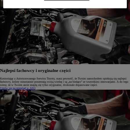
Najlepsi fachowcy i oryginalne części
Korzystając z Autoryzowanego Serwisu Toyoty, masz pewność, że Twoim samochodem opiekują się najlepsi
fachowcy, którzy nieustannie poszerzają swoją wiedzę i są „na bieżąco” ze wszystkimi innowacjami. A do tego
wiesz, że w Twoim aucie znajdą się tylko oryginalne, doskonale dopasowane części.
Umów się na przegląd w ASO