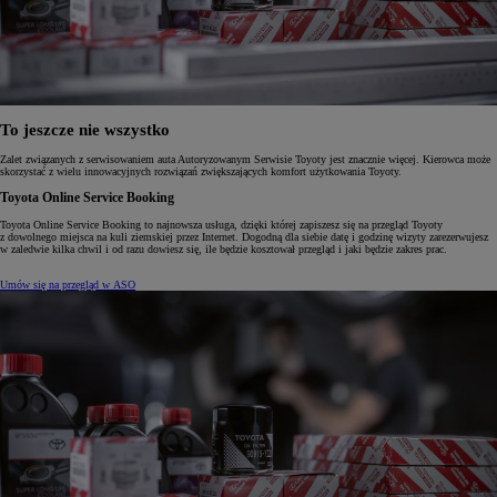
To jeszcze nie wszystko
Zalet związanych z serwisowaniem auta Autoryzowanym Serwisie Toyoty jest znacznie więcej. Kierowca może
skorzystać z wielu innowacyjnych rozwiązań zwiększających komfort użytkowania Toyoty.
Toyota Online Service Booking
Toyota Online Service Booking to najnowsza usługa, dzięki której zapiszesz się na przegląd Toyoty
z dowolnego miejsca na kuli ziemskiej przez Internet. Dogodną dla siebie datę i godzinę wizyty zarezerwujesz
w zaledwie kilka chwil i od razu dowiesz się, ile będzie kosztował przegląd i jaki będzie zakres prac.
Umów się na przegląd w ASO