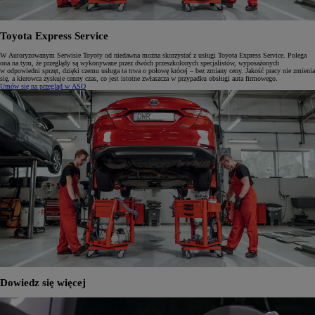
Toyota Express Service
W Autoryzowanym Serwisie Toyoty od niedawna można skorzystać z usługi Toyota Express Service. Polega
ona na tym, że przeglądy są wykonywane przez dwóch przeszkolonych specjalistów, wyposażonych
w odpowiedni sprzęt, dzięki czemu usługa ta trwa o połowę krócej – bez zmiany ceny. Jakość pracy nie zmienia
się, a kierowca zyskuje cenny czas, co jest istotne zwłaszcza w przypadku obsługi auta firmowego.
Umów się na przegląd w ASO
Dowiedz się więcej