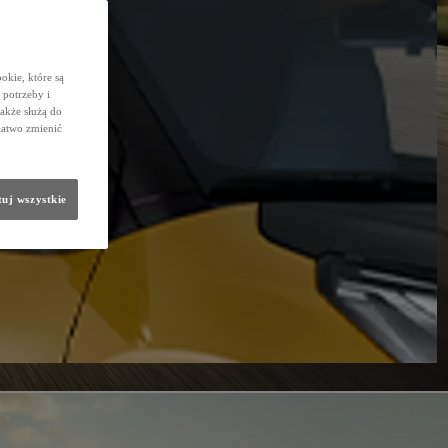
okie, które są
potrzeby i
także służą do
łatwo zmienić
uj wszystkie