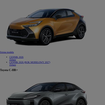
Od
105 300 zł
Corolla Hatchback
HYBRID
Strona modelu
CENNIK 2026
Zobacz
CENNIK 2026 (ROK MODELOWY 2027)
Zobacz
Toyota C-HR+