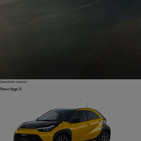
Samochody osobowe
Nowe Aygo X
Od
81 900 zł
Yaris Cross
HYBRID