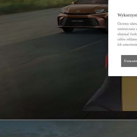
Wykorzystu
Chcemy ułatwi
umieszczane 
ulepszać funk
celów reklamo
ich ustawieni
Ustawie