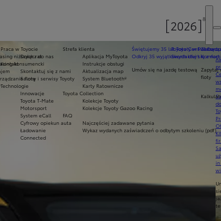
Praca w Toyocie
Strefa klienta
Świętujemy 35 lat Toyoty w Polsce
Toyota Central Europ
Zarządza
sing niższych rat
Dołącz do nas
Aplikacja MyToyota
Odkryj 35 wyjątkowych ofert
Skontaktuj się z nam
Komfort 
Ak
asing konsumencki
Kontakt
Instrukcje obsługi
pr
Umów się na jazdę testową
Zapytaj 
ajem
Skontaktuj się z nami
Aktualizacja map
Ce
floty
ządzanie flotą
Salony i serwisy Toyoty
System Bluetooth®
ws
y
Technologie
Karty Ratownicze
mo
Innowacje
Toyota Collection
Kalkulat
S
Toyota T-Mate
Kolekcje Toyoty
do
Motorsport
Kolekcje Toyoty Gazoo Racing
To
System eCall
FAQ
Pr
Cyfrowy opiekun auta
Najczęściej zadawane pytania
Of
Ładowanie
Wykaz wydanych zaświadczeń o odbytym szkoleniu (pdf)
KI
Connected
fi
S
u
in
w
U
si
ja
te