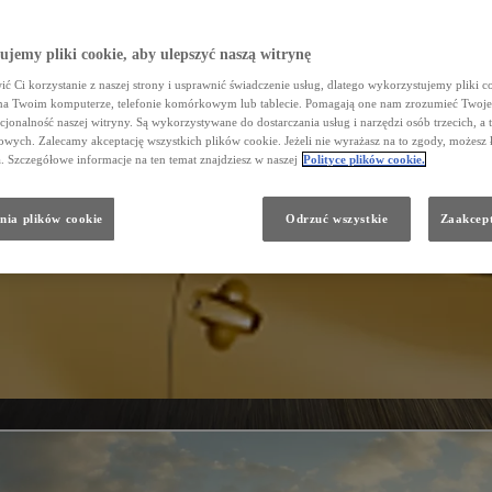
jemy pliki cookie, aby ulepszyć naszą witrynę
ć Ci korzystanie z naszej strony i usprawnić świadczenie usług, dlatego wykorzystujemy pliki co
na Twoim komputerze, telefonie komórkowym lub tablecie. Pomagają one nam zrozumieć Twoje 
cjonalność naszej witryny. Są wykorzystywane do dostarczania usług i narzędzi osób trzecich, a 
wych. Zalecamy akceptację wszystkich plików cookie. Jeżeli nie wyrażasz na to zgody, możesz 
a. Szczegółowe informacje na ten temat znajdziesz w naszej
Polityce plików cookie.
nia plików cookie
Odrzuć wszystkie
Zaakcept