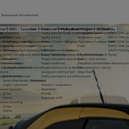
a Romanowski Kielce
Kontakt
t i dojazd
Kluby dla dzieci i młodzieży
Ekobonus dla hybryd Toyoty
Oryginalne części i oleje Toyoty
KINTO ONE
zne
SUV i Terenowe
Rodzinne
Hybrydowe Plug-in
Dostawcze
ty w serwisie
ie
Toyota Kids
Oferta dla osób z niepełnosprawnościami
Oryginalne części
KINTO ONE Lea
sy
 mechanicznego
O nas
Toyota Juniors
Oryginalne oleje
KINTO ONE Le
a dla aut po gwarancji podstawowej
Certyfikaty i nagrody
Konkurs Dream Car
Program Sprzedaży Hurtowej Trade
KINTO ONE N
blacharsko-lakierniczego
Galeria
Elektromobilność
Trade
KINTO ONE Zar
ugi sezonowe
Ochrona danych osobowych (RODO)
Lider elektromobilności
Akcesoria
KINTO Mobilit
ty
System Zarządzania Jakością oraz System Zarządzania Środowiskowego
Napęd hybrydowy
Oryginalne akcesoria Toyoty
e serwisowe
Aktualności
Napęd hybrydowy typu plug-in
Opony i koła zimowe
 serwisowa Takata
Nasze salony
Napęd wodorowy
Zabudowy samochodów dostawczych
 przypadku awarii lub kolizji
Strategia podatkowa
Napęd elektryczny na baterię
Zabezpieczenia i alarmy
niczne
s
Zasięg aut elektrycznych
Sklep Toyoty
wygody Klientów
Serwis mechaniczny
Zalety posiadania aut elektrycznych
Serwis Blacharsko - Lakierniczy
Aktualności
Części i akcesoria
Nowości i wydarzenia
owski Używane
Newsletter
O nas
Porady
Oferta
Regulacje CAFE
owski Detailing
O nas
Oferta