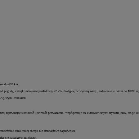
awet do 607 km.
od pogody, a dzięki ładowarce pokładowej 22 kW, dostępnej w wyższej wersji, ładowanie w domu do 100% zaj
jwiększym ładunkiem.
, zapewniając stabilność i pewność prowadzenia. Współpracuje też z dedykowanymi trybami jazdy, dzięki kt
ednocześnie dużo mniej energii niż standardowa nagrzewnica.
ąc się na zajętych miejscach.