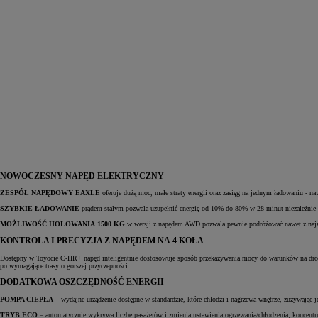
Od
105 300 zł
Corolla Hatchback
HYBRID
NOWOCZESNY NAPĘD ELEKTRYCZNY
ZESPÓŁ NAPĘDOWY EAXLE
oferuje dużą moc, małe straty energii oraz zasięg na jednym ładowaniu - n
SZYBKIE ŁADOWANIE
prądem stałym pozwala uzupełnić energię od 10% do 80% w 28 minut niezależnie 
MOŻLIWOŚĆ HOLOWANIA 1500 KG
w wersji z napędem AWD pozwala pewnie podróżować nawet z na
KONTROLA I PRECYZJA Z NAPĘDEM NA 4 KOŁA
Dostępny w Toyocie C-HR+ napęd inteligentnie dostosowuje sposób przekazywania mocy do warunków na drodze
po wymagające trasy o gorszej przyczepności.
DODATKOWA OSZCZĘDNOŚĆ ENERGII
POMPA CIEPŁA
– wydajne urządzenie dostępne w standardzie, które chłodzi i nagrzewa wnętrze, zużywając j
TRYB ECO
– automatycznie wykrywa liczbę pasażerów i zmienia ustawienia ogrzewania/chłodzenia, koncentruj