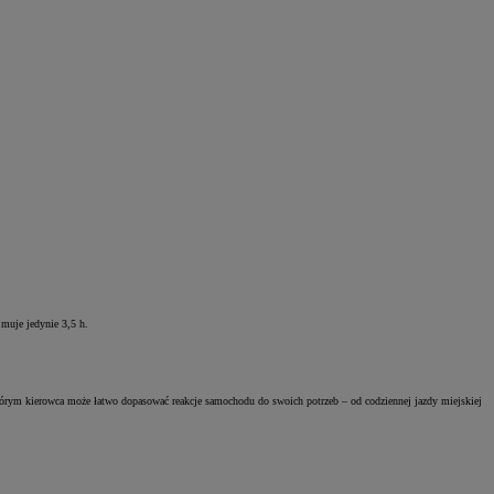
muje jedynie 3,5 h.
órym kierowca może łatwo dopasować reakcje samochodu do swoich potrzeb – od codziennej jazdy miejskiej