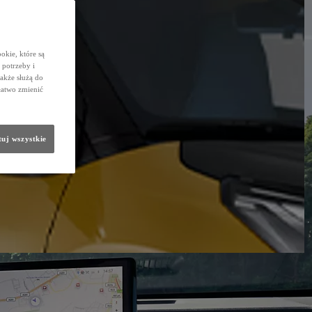
okie, które są
potrzeby i
także służą do
łatwo zmienić
uj wszystkie