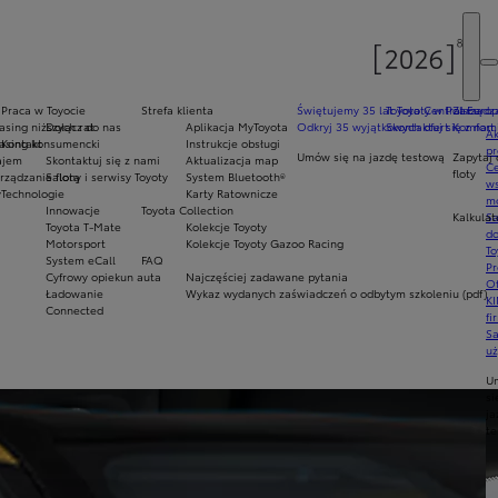
Praca w Toyocie
Strefa klienta
Świętujemy 35 lat Toyoty w Polsce
Toyota Central Europ
Zarządza
sing niższych rat
Dołącz do nas
Aplikacja MyToyota
Odkryj 35 wyjątkowych ofert
Skontaktuj się z nam
Komfort 
Ak
asing konsumencki
Kontakt
Instrukcje obsługi
pr
Umów się na jazdę testową
Zapytaj 
ajem
Skontaktuj się z nami
Aktualizacja map
Ce
floty
ządzanie flotą
Salony i serwisy Toyoty
System Bluetooth®
ws
y
Technologie
Karty Ratownicze
mo
Innowacje
Toyota Collection
Kalkulat
S
Toyota T-Mate
Kolekcje Toyoty
do
Motorsport
Kolekcje Toyoty Gazoo Racing
To
System eCall
FAQ
Pr
Cyfrowy opiekun auta
Najczęściej zadawane pytania
Of
Ładowanie
Wykaz wydanych zaświadczeń o odbytym szkoleniu (pdf)
KI
Connected
fi
S
u
U
si
ja
te