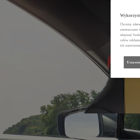
Wykorzystu
Chcemy ułatwi
umieszczane 
ulepszać funk
celów reklamo
ich ustawieni
Ustawie