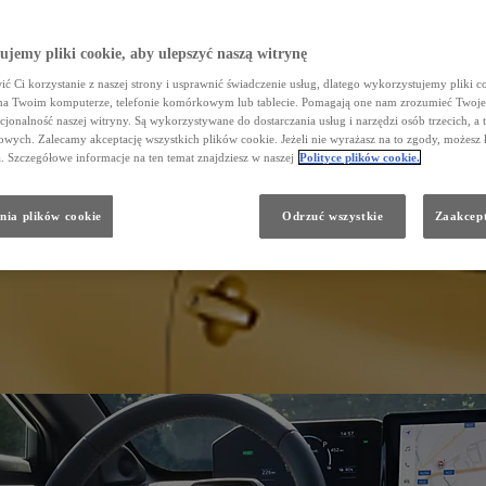
jemy pliki cookie, aby ulepszyć naszą witrynę
ć Ci korzystanie z naszej strony i usprawnić świadczenie usług, dlatego wykorzystujemy pliki co
na Twoim komputerze, telefonie komórkowym lub tablecie. Pomagają one nam zrozumieć Twoje 
cjonalność naszej witryny. Są wykorzystywane do dostarczania usług i narzędzi osób trzecich, a 
wych. Zalecamy akceptację wszystkich plików cookie. Jeżeli nie wyrażasz na to zgody, możesz 
a. Szczegółowe informacje na ten temat znajdziesz w naszej
Polityce plików cookie.
nia plików cookie
Odrzuć wszystkie
Zaakcept