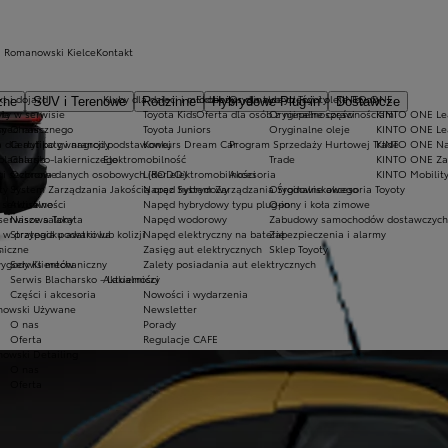
a Romanowski Kielce
Kontakt
t i dojazd
Kluby dla dzieci i młodzieży
Ekobonus dla hybryd Toyoty
Oryginalne części i oleje Toyoty
KINTO ONE
zne
SUV i Terenowe
Rodzinne
Hybrydowe Plug-in
Dostawcze
ty w serwisie
ie
Toyota Kids
Oferta dla osób z niepełnosprawnościami
Oryginalne części
KINTO ONE Lea
sy
 mechanicznego
O nas
Toyota Juniors
Oryginalne oleje
KINTO ONE Le
a dla aut po gwarancji podstawowej
Certyfikaty i nagrody
Konkurs Dream Car
Program Sprzedaży Hurtowej Trade
KINTO ONE N
blacharsko-lakierniczego
Galeria
Elektromobilność
Trade
KINTO ONE Zar
ugi sezonowe
Ochrona danych osobowych (RODO)
Lider elektromobilności
Akcesoria
KINTO Mobilit
ty
System Zarządzania Jakością oraz System Zarządzania Środowiskowego
Napęd hybrydowy
Oryginalne akcesoria Toyoty
e serwisowe
Aktualności
Napęd hybrydowy typu plug-in
Opony i koła zimowe
 serwisowa Takata
Nasze salony
Napęd wodorowy
Zabudowy samochodów dostawczych
 przypadku awarii lub kolizji
Strategia podatkowa
Napęd elektryczny na baterię
Zabezpieczenia i alarmy
niczne
s
Zasięg aut elektrycznych
Sklep Toyoty
wygody Klientów
Serwis mechaniczny
Zalety posiadania aut elektrycznych
Serwis Blacharsko - Lakierniczy
Aktualności
Części i akcesoria
Nowości i wydarzenia
owski Używane
Newsletter
O nas
Porady
Oferta
Regulacje CAFE
owski Detailing
O nas
Oferta