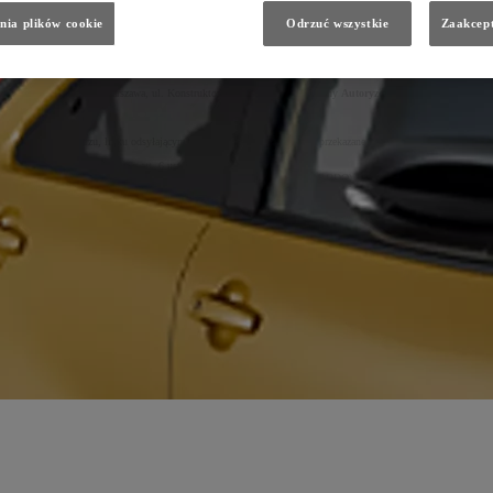
nia plików cookie
Odrzuć wszystkie
Zaakcept
a 27 kwietnia 2016 r. w sprawie ochrony osób fizycznych w związku z przetwarzaniem danych osobowych i w
pe Sp. z o.o.
, 02-673 Warszawa, ul. Konstruktorska 5 (
TCE
) oraz wybrany
Autoryzowany Diler Toyoty i Le
idnieją na formularzu, linku odsyłającym do strony albo zostaną Tobie przekazane po skontaktowaniu się) na pod
ania ofertą Dilera (podstawa z art. 6 ust 1 lit. b RODO)
ą prawnie uzasadnionego interesu Dilera (podstawa z art. 6 ust. 1 lit. f RODO) (np. zapłata mandatu);
ota i Lexus, ogólnej optymalizacji produktów Toyota i Lexus, optymalizacji procesów obsługi, budowania wiedzy
nych, które odbywają się w związku z działaniem sieci dilerskiej) (podstawa z art. 6 ust. 1 lit. f RODO);
ionego interesu zabezpieczenia informacji na wypadek prawnej potrzeby wykazania faktów (art. 6 ust. 1 lit. f
a w Polsce (Dilerzy)
, firmy współpracujące w zakresie usług IT, usług marketingowych, badań rynku, call cent
-mail:
klient@toyota.pl
przez czas w jakim mogą ujawnić się roszczenia związane z usługą np. mandatem;
 - przez okres do czasu złożenia przez Ciebie sprzeciwu, z zastrzeżeniem konieczności przetwarzania danych do 
a, usunięcia, ograniczenia przetwarzania, prawo do przenoszenia danych, prawo wniesienia sprzeciwu wobec pr
 uznasz, iż przetwarzanie Twoich danych osobowych narusza przepisy RODO;
warzania Twoich danych na podstawie prawnie uzasadnionego interesu, opisanego powyżej. Przestaniemy przetwa
ności, lub dane będą nam niezbędne do ewentualnego ustalenia, dochodzenia lub obrony roszczeń;
aniu
związanym z automatycznym podejmowaniem decyzji tj. profilowaniu które odbywałoby się bez udziału c