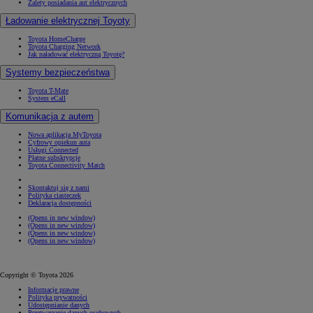
Zalety posiadania aut elektrycznych
Ładowanie elektrycznej Toyoty
Toyota HomeCharge
Toyota Charging Network
Jak naładować elektryczną Toyotę?
Systemy bezpieczeństwa
Toyota T-Mate
System eCall
Komunikacja z autem
Nowa aplikacja MyToyota
Cyfrowy opiekun auta
Usługi Connected
Płatne subskrypcje
Toyota Connectivity Match
Skontaktuj się z nami
Polityka ciasteczek
Deklaracja dostępności
(Opens in new window)
(Opens in new window)
(Opens in new window)
(Opens in new window)
Copyright © Toyota 2026
Informacje prawne
Polityka prywatności
Udostępnianie danych
Przetwarzanie danych osobowych