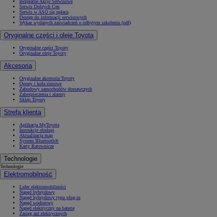
Bezpłatne Akcje Serwisowe
Serwis Dobrych Cen
Serwis w ASO się opłaca
Dostęp do informacji serwisowych
Wykaz wydanych zaświadczeń o odbytym szkoleniu (pdf)
Oryginalne części i oleje Toyota
Oryginalne części Toyoty
Oryginalne oleje Toyoty
Akcesoria
Oryginalne akcesoria Toyoty
Opony i koła zimowe
Zabudowy samochodów dostawczych
Zabezpieczenia i alarmy
Sklep Toyoty
Strefa klienta
Aplikacja MyToyota
Instrukcje obsługi
Aktualizacja map
System Bluetooth®
Karty Ratownicze
Technologie
Technologie
Elektromobilność
Lider elektromobilności
Napęd hybrydowy
Napęd hybrydowy typu plug-in
Napęd wodorowy
Napęd elektryczny na baterię
Zasięg aut elektrycznych