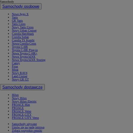
Samochody
Samochody osobowe
Nowe Aygo X
Yaris
GR Yaris
Yaris Cross
Nowy Yaris Cross
Nowy Urban Cruiser
Corolla Hatchback
Corolla Sedan
Corolla TS Kombi
Nowa Corolla Cross
Toyota C-HR
Toyota C-HR Plug-in
Nowa Toyota C-HR+
Nowa Toyota bZ4X
Nowa Toyota bZ4X Touring
Camry
Prius
Mirai
Nowy RAV4
Land Cruiser
Nowy GR GT
Samochody dostawcze
Hilux
Nowy Hilux
Nowy Hilux Electric
PROACE Max
PROACE
PROACE Verso
PROACE CITY
PROACE CITY Verso
Samochody używane
Umów się na jazdę testową
Zobacz wszystkie cenniki