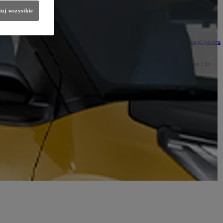
uj wszystkie
 sprawie swobodnego przepływu takich danych oraz uchylenia dyrektywy 95/46/WE (RODO))
xusa (Diler) – aktualizowane listy adresowe oraz dane kontaktowe są na stronie
www.toyota.pl
(otwiera
stawie Twojego zainteresowania ofertą na stronie internetowej TCE i Dilera (podstawa z art. 6 ust 1 lit.
 o klientach Toyota i Lexus, analizy finansowej TCE oraz sieci dilerskiej, będących realizacją naszego
 RODO);
er, firmy wspierające organizację i realizację wydarzeń, spółki z grupy TOYOTA;
końca okresu niezbędnego do ustalenia, dochodzenia lub obrony roszczeń.
zetwarzania danych, prawo wniesienia sprzeciwu wobec profilowania, prawo do cofnięcia zgody w dowolnym
rzać Twoje dane w tych celach, chyba że będziemy w stanie wykazać, że w stosunku do tych danych istnieją
złowieka.