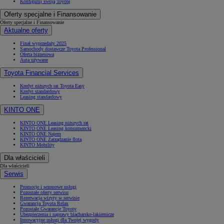
Konfiguruj swoją Toyotę
Oferty specjalne i Finansowanie
Oferty specjalne i Finansowanie
Aktualne oferty
Finał wyprzedaży 2025
Samochody dostawcze Toyota Professional
Oferta biznesowa
Auta używane
Toyota Financial Services
Kredyt niższych rat Toyota Easy
Kredyt standardowy
Leasing standardowy
KINTO ONE
KINTO ONE Leasing niższych rat
KINTO ONE Leasing konsumencki
KINTO ONE Najem
KINTO ONE Zarządzanie flotą
KINTO Mobility
Od
81 900 zł
Dla właścicieli
Dla właścicieli
Yaris Cross
Serwis
HYBRID
Promocje i sezonowe usługi
Pozostałe oferty serwisu
Rezerwacja wizyty w serwisie
Gwarancja Toyota Relax
Pozostałe Gwarancje Toyoty
Ubezpieczenia i naprawy blacharsko-lakiernicze
Innowacyjne usługi dla Twojej wygody