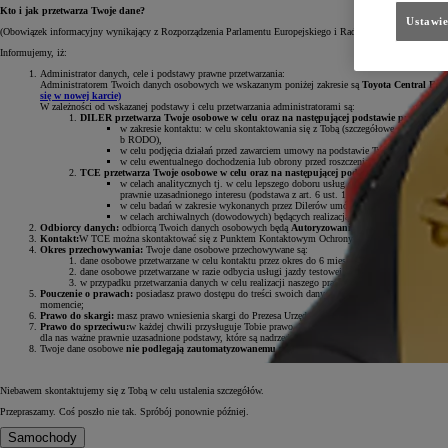
Kto i jak przetwarza Twoje dane?
Ustawie
(Obowiązek informacyjny wynikający z Rozporządzenia Parlamentu Europejskiego i Rady (UE) 2016/679 z dni
Informujemy, iż:
Administrator danych, cele i podstawy prawne przetwarzania:
Administratorem Twoich danych osobowych we wskazanym poniżej zakresie są
Toyota Central Euro
się w nowej karcie)
W zależności od wskazanej podstawy i celu przetwarzania administratorami są:
DILER przetwarza Twoje osobowe w celu oraz na następującej podstawie prawnej:
w zakresie kontaktu: w celu skontaktowania się z Tobą (szczegółowe dane Dilera w
b RODO),
w celu podjęcia działań przed zawarciem umowy na podstawie Twojego zainteresow
w celu ewentualnego dochodzenia lub obrony przed roszczeniami będącym realizacj
TCE przetwarza Twoje osobowe w celu oraz na następującej podstawie prawnej:
w celach analitycznych tj. w celu lepszego doboru usług do potrzeb klientów Toy
prawnie uzasadnionego interesu (podstawa z art. 6 ust. 1 lit. f RODO);
w celu badań w zakresie wykonanych przez Dilerów umów i usług w tym posprzedaż
w celach archiwalnych (dowodowych) będących realizacją naszego prawnie uzasadn
Odbiorcy danych:
odbiorcą Twoich danych osobowych będą
Autoryzowani Dilerzy Toyoty i Lexus
Kontakt:
W TCE można skontaktować się z Punktem Kontaktowym Ochrony Danych pod adresem e
Okres przechowywania:
Twoje dane osobowe przechowywane są:
dane osobowe przetwarzane w celu kontaktu przez okres do 6 miesięcy;
dane osobowe przetwarzane w razie odbycia usługi jazdy testowej będziemy przechowywać 
w przypadku przetwarzania danych w celu realizacji naszego prawnie uzasadnionego interesu
Pouczenie o prawach:
posiadasz prawo dostępu do treści swoich danych oraz prawo ich sprostowani
momencie;
Prawo do skargi:
masz prawo wniesienia skargi do Prezesa Urzędu Ochrony Danych Osobowych, gdy
Prawo do sprzeciwu:
w każdej chwili przysługuje Tobie prawo do wniesienia sprzeciwu wobec przet
dla nas ważne prawnie uzasadnione podstawy, które są nadrzędne wobec Twoich interesów, praw i wol
Twoje dane osobowe
nie podlegają zautomatyzowanemu podejmowaniu decyzji, w tym profilow
Niebawem skontaktujemy się z Tobą w celu ustalenia szczegółów.
Przepraszamy. Coś poszło nie tak. Spróbój ponownie później.
Samochody