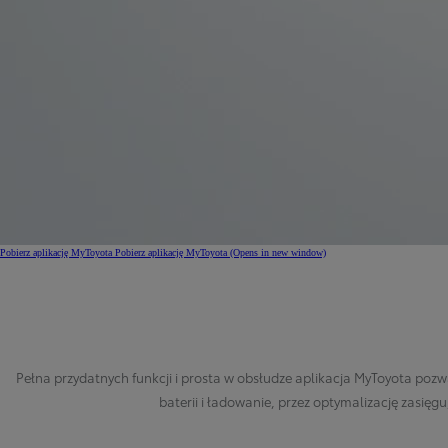
Pobierz aplikację MyToyota
Pobierz aplikację MyToyota
(Opens in new window)
Pełna przydatnych funkcji i prosta w obsłudze aplikacja MyToyota pozw
baterii i ładowanie, przez optymalizację zasięg