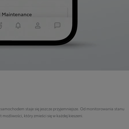
 z samochodem staje się jeszcze przyjemniejsze. Od monitorowania stanu
możliwości, który zmieści się w każdej kieszeni.