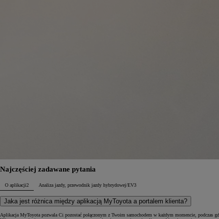
Najczęściej zadawane pytania
O aplikacji
2
Analiza jazdy, przewodnik jazdy hybrydowej/EV
3
Jaka jest różnica między aplikacją MyToyota a portalem klienta?
Aplikacja MyToyota pozwala Ci pozostać połączonym z Twoim samochodem w każdym momencie, podczas gdy Port