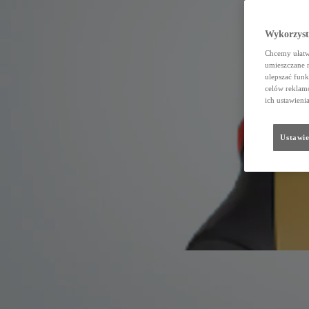
Wykorzystu
Chcemy ułatwi
umieszczane 
ulepszać funk
celów reklamo
ich ustawieni
Ustawie