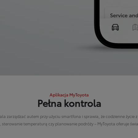
Aplikacja MyToyota
Pełna kontrola
ala zarządzać autem przy użyciu smartfona i sprawia, że codzienne życie
u, sterowanie temperaturą czy planowanie podróży – MyToyota oferuje świat 