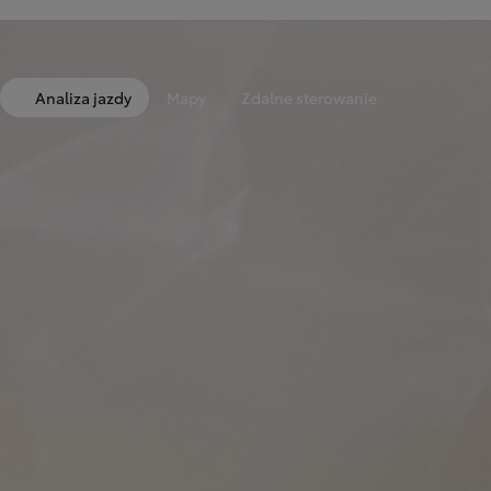
Analiza jazdy
Mapy
Zdalne sterowanie
Od
81 900 zł
Yaris Cross
HYBRID