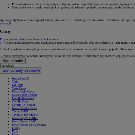
Powiadomienia w czasie rzeczywistym: otrzymuj aktualizacje dotyczące statusu pojazdu, wymogów s
Spersonalizowany panel: dostosuj ekran główny do własnych potrzeb, umieszczając na nim informacje
Aplikacja MyToyota została zaprojektowana, aby ułatwić Ci interakcję z Twoim autem. Niezależnie od tego, cz
toyota.pl.
Chcę
Poznać płatne subskrypcje
Pozostać w kontakcie
1. W materiałach zaprezentowano przykładową funkcjonalność systemów. Aby dowiedzieć się, jakie funkcje zd
2. Funkcjonalność niektórych systemów może się różnić w zależności od modelu i wersji pojazdu. Skontaktuj 
3. Zdalne zarządzanie systemem klimatyzacji może nie być dostępne w niektórych regionach ze względu na obo
Samochody
Samochody
Samochody osobowe
Nowe Aygo X
Yaris
GR Yaris
Yaris Cross
Nowy Yaris Cross
Nowy Urban Cruiser
Corolla Hatchback
Corolla Sedan
Corolla TS Kombi
Nowa Corolla Cross
Toyota C-HR
Toyota C-HR Plug-in
Nowa Toyota C-HR+
Nowa Toyota bZ4X
Nowa Toyota bZ4X Touring
Camry
Prius
Mirai