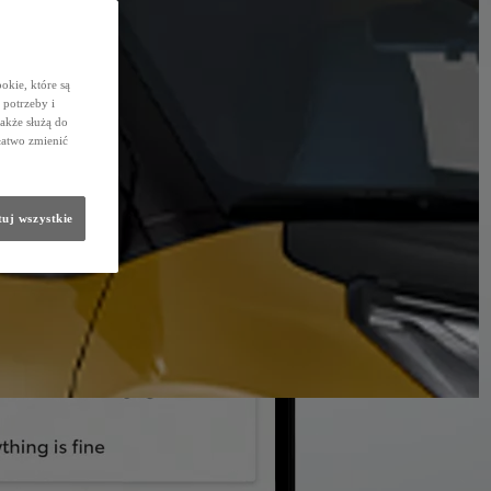
okie, które są
potrzeby i
także służą do
łatwo zmienić
uj wszystkie