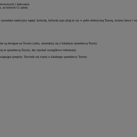
erwisowych i ładowania.
, na których Ci zależy.
y posiadasz tradycyjny napęd, hybrydę, hybrydę typu plug-in czy w pełni elektryczną Toyotę, możesz łatwo i 
alne są dostępne na Twoim rynku, skontaktuj się z lokalnym sprzedawcą Toyoty.
się ze sprzedawcą Toyoty, aby uzyskać szczegółowe informacje.
wiązujące przepisy. Dowiedz się więcej u lokalnego sprzedawcy Toyoty.