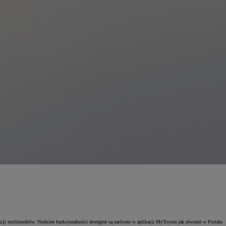
ji multimediów. Niektóre funkcjonalności dostępne są zarówno w aplikacji MyToyota jak również w Portalu