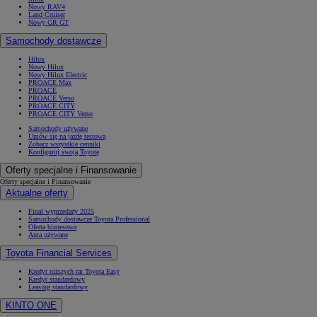
Nowy RAV4
Land Cruiser
Nowy GR GT
Samochody dostawcze
Od
105 300 zł
Hilux
Nowy Hilux
Nowy Hilux Electric
Corolla Hatchback
PROACE Max
HYBRID
PROACE
PROACE Verso
PROACE CITY
PROACE CITY Verso
Samochody używane
Umów się na jazdę testową
Zobacz wszystkie cenniki
Konfiguruj swoją Toyotę
Oferty specjalne i Finansowanie
Oferty specjalne i Finansowanie
Aktualne oferty
Finał wyprzedaży 2025
Samochody dostawcze Toyota Professional
Oferta biznesowa
Auta używane
Toyota Financial Services
Kredyt niższych rat Toyota Easy
Kredyt standardowy
Leasing standardowy
KINTO ONE