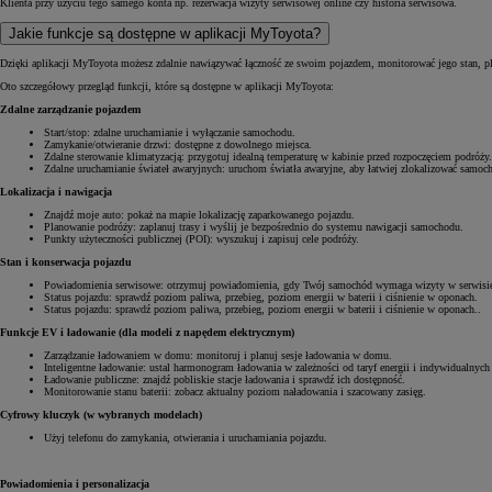
Klienta przy użyciu tego samego konta np. rezerwacja wizyty serwisowej online czy historia serwisowa.
Jakie funkcje są dostępne w aplikacji MyToyota?
Dzięki aplikacji MyToyota możesz zdalnie nawiązywać łączność ze swoim pojazdem, monitorować jego stan, pl
Oto szczegółowy przegląd funkcji, które są dostępne w aplikacji MyToyota:
Zdalne zarządzanie pojazdem
Start/stop: zdalne uruchamianie i wyłączanie samochodu.
Zamykanie/otwieranie drzwi: dostępne z dowolnego miejsca.
Zdalne sterowanie klimatyzacją: przygotuj idealną temperaturę w kabinie przed rozpoczęciem podróży.
Zdalne uruchamianie świateł awaryjnych: uruchom światła awaryjne, aby łatwiej zlokalizować samoc
Lokalizacja i nawigacja
Znajdź moje auto: pokaż na mapie lokalizację zaparkowanego pojazdu.
Planowanie podróży: zaplanuj trasy i wyślij je bezpośrednio do systemu nawigacji samochodu.
Punkty użyteczności publicznej (POI): wyszukuj i zapisuj cele podróży.
Stan i konserwacja pojazdu
Powiadomienia serwisowe: otrzymuj powiadomienia, gdy Twój samochód wymaga wizyty w serwisi
Status pojazdu: sprawdź poziom paliwa, przebieg, poziom energii w baterii i ciśnienie w oponach.
Status pojazdu: sprawdź poziom paliwa, przebieg, poziom energii w baterii i ciśnienie w oponach..
Funkcje EV i ładowanie (dla modeli z napędem elektrycznym)
Zarządzanie ładowaniem w domu: monitoruj i planuj sesje ładowania w domu.
Inteligentne ładowanie: ustal harmonogram ładowania w zależności od taryf energii i indywidualnych
Ładowanie publiczne: znajdź pobliskie stacje ładowania i sprawdź ich dostępność.
Monitorowanie stanu baterii: zobacz aktualny poziom naładowania i szacowany zasięg.
Cyfrowy kluczyk (w wybranych modelach)
Użyj telefonu do zamykania, otwierania i uruchamiania pojazdu.
Powiadomienia i personalizacja