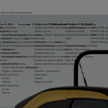
a Romanowski Kielce
Kontakt
t i dojazd
Kluby dla dzieci i młodzieży
Ekobonus dla hybryd Toyoty
Oryginalne części i oleje Toyoty
KINTO ONE
zne
SUV i Terenowe
Rodzinne
Hybrydowe Plug-in
Dostawcze
ty w serwisie
ie
Toyota Kids
Oferta dla osób z niepełnosprawnościami
Oryginalne części
KINTO ONE Lea
sy
 mechanicznego
O nas
Toyota Juniors
Oryginalne oleje
KINTO ONE Le
a dla aut po gwarancji podstawowej
Certyfikaty i nagrody
Konkurs Dream Car
Program Sprzedaży Hurtowej Trade
KINTO ONE N
blacharsko-lakierniczego
Galeria
Elektromobilność
Trade
KINTO ONE Zar
ugi sezonowe
Ochrona danych osobowych (RODO)
Lider elektromobilności
Akcesoria
KINTO Mobilit
ty
System Zarządzania Jakością oraz System Zarządzania Środowiskowego
Napęd hybrydowy
Oryginalne akcesoria Toyoty
e serwisowe
Aktualności
Napęd hybrydowy typu plug-in
Opony i koła zimowe
 serwisowa Takata
Nasze salony
Napęd wodorowy
Zabudowy samochodów dostawczych
 przypadku awarii lub kolizji
Strategia podatkowa
Napęd elektryczny na baterię
Zabezpieczenia i alarmy
niczne
s
Zasięg aut elektrycznych
Sklep Toyoty
wygody Klientów
Serwis mechaniczny
Zalety posiadania aut elektrycznych
Serwis Blacharsko - Lakierniczy
Aktualności
Części i akcesoria
Nowości i wydarzenia
owski Używane
Newsletter
O nas
Porady
Oferta
Regulacje CAFE
owski Detailing
O nas
Oferta