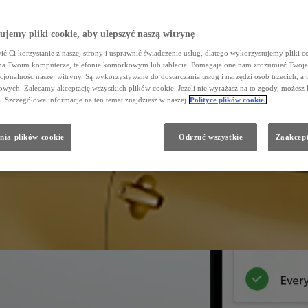
jemy pliki cookie, aby ulepszyć naszą witrynę
ć Ci korzystanie z naszej strony i usprawnić świadczenie usług, dlatego wykorzystujemy pliki co
na Twoim komputerze, telefonie komórkowym lub tablecie. Pomagają one nam zrozumieć Twoje 
cjonalność naszej witryny. Są wykorzystywane do dostarczania usług i narzędzi osób trzecich, a 
wych. Zalecamy akceptację wszystkich plików cookie. Jeżeli nie wyrażasz na to zgody, możesz 
a. Szczegółowe informacje na ten temat znajdziesz w naszej
Polityce plików cookie.
nia plików cookie
Odrzuć wszystkie
Zaakcept