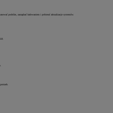
anować podróże, zarządzać ładowaniem i pobierać aktualizacje systemów.
hód.
e.
 potrzeb.