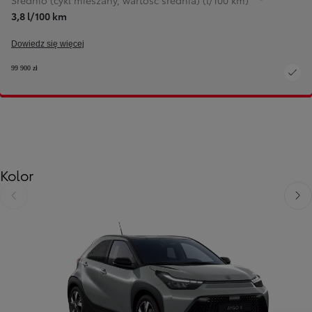
Średnio (cykl mieszany, wartość średnia) (l/100 km)
3,8 l/100 km
Dowiedz się więcej
99 900 zł
Kolor
Poprzedni
Nast