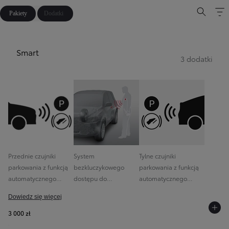
Pakiety
Dodatki
Smart
3 dodatki
Przednie czujniki
System
Tylne czujniki
parkowania z funkcją
bezkluczykowego
parkowania z funkcją
automatycznego
dostępu do
automatycznego
hamowania
samochodu
hamowania
Dowiedz się więcej
(Inteligentny kluczyk)
3 000 zł