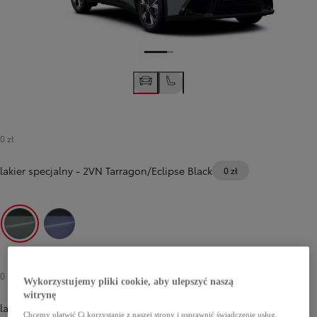
0 zł
lakier specjalny
-
2VN Tarragon/Eclipse Black
0 zł
2VN Tarragon/Eclipse Black
M51 Lavender/Eclipse Black
0 zł
Wykorzystujemy pliki cookie, aby ulepszyć naszą
witrynę
lakier metalizowany
Chcemy ułatwić Ci korzystanie z naszej strony i usprawnić świadczenie usług,