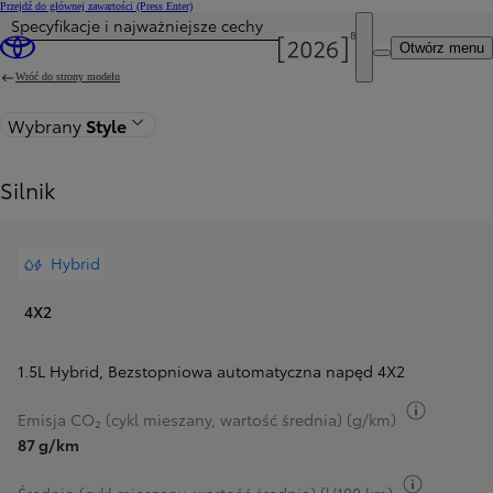
Przejdź do głównej zawartości
(Press Enter)
Specyfikacje i najważniejsze cechy
Otwórz menu
Wróć do strony modelu
Wybrany
Style
Silnik
Hybrid
4X2
1.5L Hybrid
,
Bezstopniowa automatyczna napęd 4X2
Przełącz
Emisja CO₂ (cykl mieszany, wartość średnia) (g/km)
87 g/km
Przełącz 