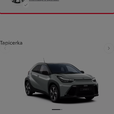
Tapicerka
Poprzedni
Nast