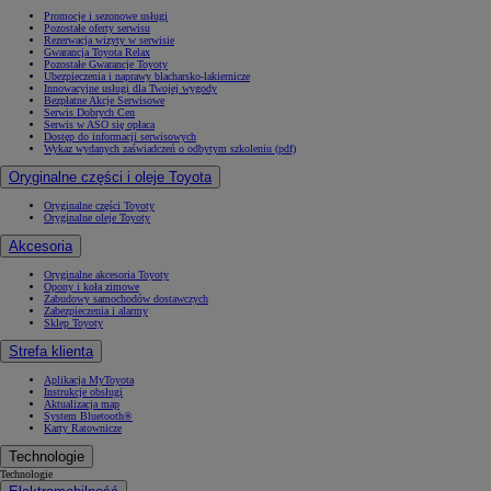
Promocje i sezonowe usługi
Pozostałe oferty serwisu
Rezerwacja wizyty w serwisie
Gwarancja Toyota Relax
Pozostałe Gwarancje Toyoty
Ubezpieczenia i naprawy blacharsko-lakiernicze
Innowacyjne usługi dla Twojej wygody
Bezpłatne Akcje Serwisowe
Serwis Dobrych Cen
Serwis w ASO się opłaca
Dostęp do informacji serwisowych
Wykaz wydanych zaświadczeń o odbytym szkoleniu (pdf)
Oryginalne części i oleje Toyota
Oryginalne części Toyoty
Oryginalne oleje Toyoty
Akcesoria
Oryginalne akcesoria Toyoty
Opony i koła zimowe
Zabudowy samochodów dostawczych
Zabezpieczenia i alarmy
Sklep Toyoty
Strefa klienta
Aplikacja MyToyota
Instrukcje obsługi
Aktualizacja map
System Bluetooth®
Karty Ratownicze
Technologie
Technologie