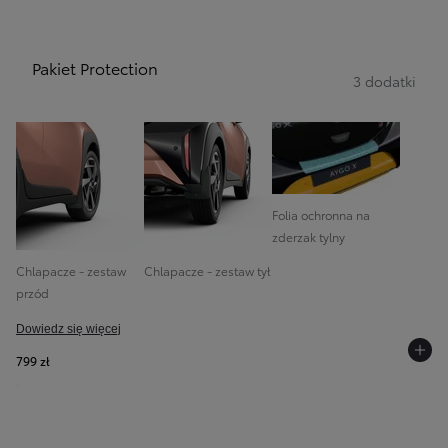
Pakiet Protection
3 dodatki
Folia ochronna na
zderzak tylny
Chlapacze - zestaw
Chlapacze - zestaw tył
przód
Dowiedz się więcej
799 zł