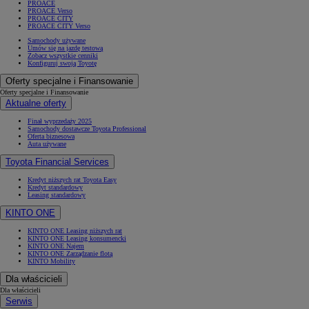
PROACE
PROACE Verso
PROACE CITY
PROACE CITY Verso
Samochody używane
Umów się na jazdę testową
Zobacz wszystkie cenniki
Konfiguruj swoją Toyotę
Oferty specjalne i Finansowanie
Oferty specjalne i Finansowanie
Aktualne oferty
Finał wyprzedaży 2025
Samochody dostawcze Toyota Professional
Oferta biznesowa
Auta używane
Toyota Financial Services
Kredyt niższych rat Toyota Easy
Kredyt standardowy
Leasing standardowy
KINTO ONE
KINTO ONE Leasing niższych rat
KINTO ONE Leasing konsumencki
KINTO ONE Najem
KINTO ONE Zarządzanie flotą
KINTO Mobility
Dla właścicieli
Dla właścicieli
Serwis