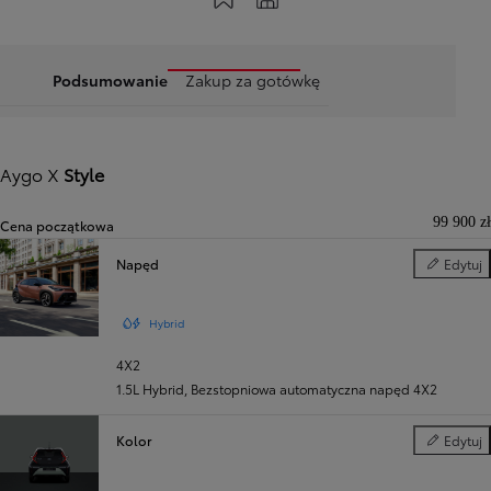
Podsumowanie
Zakup za gotówkę
Aygo X
Style
99 900 zł
Cena początkowa
Napęd
Edytuj
Napęd
Hybrid
4X2
1.5L Hybrid
,
Bezstopniowa automatyczna napęd 4X2
Kolor
Edytuj
Kolor