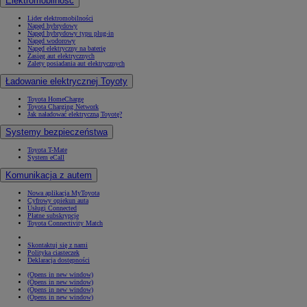
Elektromobilność
Lider elektromobilności
Napęd hybrydowy
Napęd hybrydowy typu plug-in
Napęd wodorowy
Napęd elektryczny na baterię
Zasięg aut elektrycznych
Zalety posiadania aut elektrycznych
Ładowanie elektrycznej Toyoty
Toyota HomeCharge
Toyota Charging Network
Jak naładować elektryczną Toyotę?
Systemy bezpieczeństwa
Toyota T-Mate
System eCall
Komunikacja z autem
Nowa aplikacja MyToyota
Cyfrowy opiekun auta
Usługi Connected
Płatne subskrypcje
Toyota Connectivity Match
Skontaktuj się z nami
Polityka ciasteczek
Deklaracja dostępności
(Opens in new window)
(Opens in new window)
(Opens in new window)
(Opens in new window)