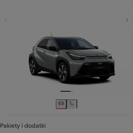
Poprzedni
Nast
Pakiety i dodatki