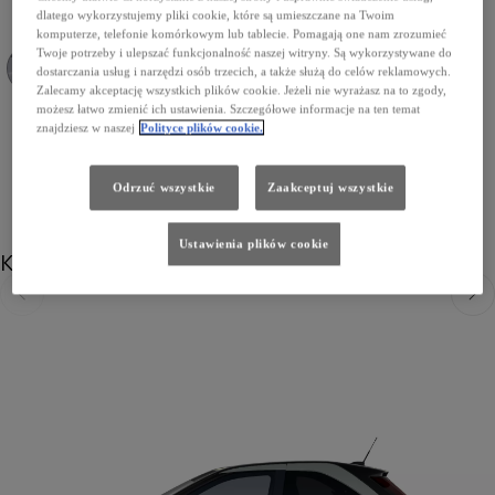
dlatego wykorzystujemy pliki cookie, które są umieszczane na Twoim
komputerze, telefonie komórkowym lub tablecie. Pomagają one nam zrozumieć
Twoje potrzeby i ulepszać funkcjonalność naszej witryny. Są wykorzystywane do
dostarczania usług i narzędzi osób trzecich, a także służą do celów reklamowych.
Zalecamy akceptację wszystkich plików cookie. Jeżeli nie wyrażasz na to zgody,
M14 Jasmine Silver/Eclipse Black
M49 Cinamon/Eclipse Black
możesz łatwo zmienić ich ustawienia. Szczegółowe informacje na ten temat
znajdziesz w naszej
Polityce plików cookie.
Odrzuć wszystkie
Zaakceptuj wszystkie
Ustawienia plików cookie
Koła
Poprzedni
Nast