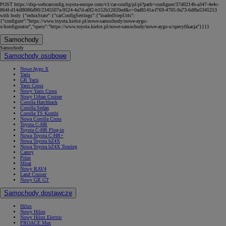
POST https://dxp-webcarconfig.toyota-europe.com/v1/car-config/pl/pl?path=configure/37d0214b-a347-4e4c-
864f-d14df8086d90/2345507a-9524-4a7d-a0f2-b152b12820ed&c=0ad8141a-f769-4705-9a73-6df6e5345213
with body {"reduxState":{"carConfigSettings":{"loadedStepUrls":
{"configure":"https://www.toyota.kielce.pl/nowe-samochody/nowe-aygo-
x/konfigurator","specs":"https://www.toyota.kielce.pl/nowe-samochody/nowe-aygo-x/specyfikacja"}}}}
Samochody
Samochody
Samochody osobowe
Nowe Aygo X
Yaris
GR Yaris
Yaris Cross
Nowy Yaris Cross
Nowy Urban Cruiser
Corolla Hatchback
Corolla Sedan
Corolla TS Kombi
Nowa Corolla Cross
Toyota C-HR
Toyota C-HR Plug-in
Nowa Toyota C-HR+
Nowa Toyota bZ4X
Nowa Toyota bZ4X Touring
Camry
Prius
Mirai
Nowy RAV4
Land Cruiser
Nowy GR GT
Samochody dostawcze
Hilux
Nowy Hilux
Nowy Hilux Electric
PROACE Max