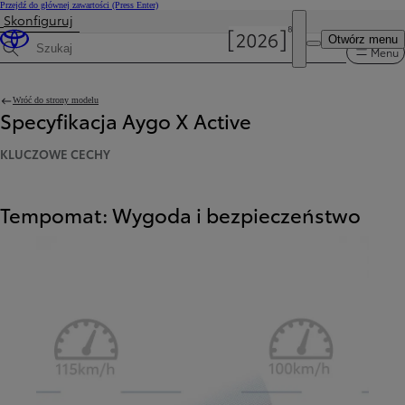
Przejdź do głównej zawartości
(Press Enter)
Skonfiguruj
Otwórz menu
Menu
Wyszukaj dane techniczne
Wróć do strony modelu
Specyfikacja Aygo X Active
KLUCZOWE CECHY
Tempomat: Wygoda i bezpieczeństwo