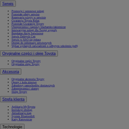
Serwis
Promocje i sezonowe usługi
Pozostałe oferty serwisu
Rezerwacja wizyty w serwisie
Gwarancja Toyota Relax
Pozostałe Gwarancje Toyoty
Ubezpieczenia i naprawy blacharsko-lakiernicze
Innowacyjne usługi dla Twojej wygody
Bezpłatne Akcje Serwisowe
Serwis Dobrych Cen
Serwis w ASO się opłaca
Dostęp do informacji serwisowych
Wykaz wydanych zaświadczeń o odbytym szkoleniu (pdf)
Oryginalne części i oleje Toyota
Oryginalne części Toyoty
Oryginalne oleje Toyoty
Akcesoria
Oryginalne akcesoria Toyoty
Opony i koła zimowe
Zabudowy samochodów dostawczych
Zabezpieczenia i alarmy
Sklep Toyoty
Strefa klienta
Aplikacja MyToyota
Instrukcje obsługi
Aktualizacja map
System Bluetooth®
Karty Ratownicze
Technologie