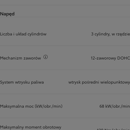
Napęd
Liczba i układ cylindrów
3 cylindry, w rzędzie
Więcej informacji
Mechanizm zaworów
12-zaworowy DOHC
System wtrysku paliwa
wtrysk pośredni wielopunktowy
Maksymalna moc (kW/obr./min)
68 kW/obr./min
Maksymalny moment obrotowy