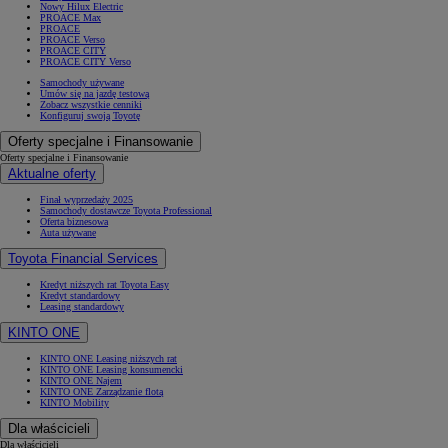
Nowy Hilux Electric
PROACE Max
PROACE
PROACE Verso
PROACE CITY
PROACE CITY Verso
Samochody używane
Umów się na jazdę testową
Zobacz wszystkie cenniki
Konfiguruj swoją Toyotę
Oferty specjalne i Finansowanie
Oferty specjalne i Finansowanie
Aktualne oferty
Finał wyprzedaży 2025
Samochody dostawcze Toyota Professional
Oferta biznesowa
Auta używane
Toyota Financial Services
Kredyt niższych rat Toyota Easy
Kredyt standardowy
Leasing standardowy
KINTO ONE
KINTO ONE Leasing niższych rat
KINTO ONE Leasing konsumencki
KINTO ONE Najem
KINTO ONE Zarządzanie flotą
KINTO Mobility
Dla właścicieli
Dla właścicieli