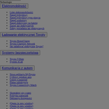
Technologie
Elektromobilność
Lider elektromobilności
Napęd hybrydowy
Napęd hybrydowy typu plug-in
Napęd wodorowy
Napęd elektryczny na baterię
Zasięg aut elektrycznych
Zalety posiadania aut elektrycznych
Ładowanie elektrycznej Toyoty
Toyota HomeCharge
Toyota Charging Network
Jak naładować elektryczną Toyotę?
Systemy bezpieczeństwa
Toyota T-Mate
System eCall
Komunikacja z autem
Nowa aplikacja MyToyota
Cyfrowy opiekun auta
Usługi Connected
Płatne subskrypcje
Toyota Connectivity Match
Skontaktuj się z nami
Polityka ciasteczek
Deklaracja dostępności
(Opens in new window)
(Opens in new window)
(Opens in new window)