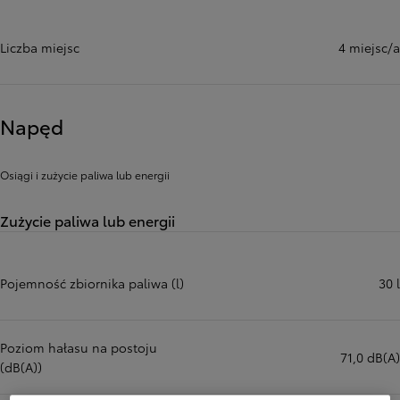
Liczba miejsc
4 miejsc/a
Napęd
Osiągi i zużycie paliwa lub energii
Zużycie paliwa lub energii
Pojemność zbiornika paliwa (l)
30 l
Poziom hałasu na postoju
71,0 dB(A)
(dB(A))