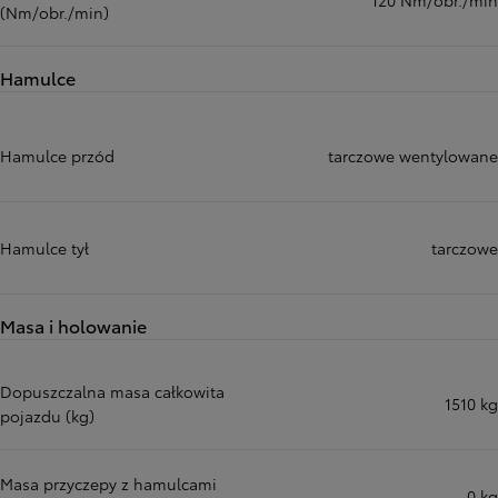
120 Nm/obr./min
(Nm/obr./min)
Hamulce
Hamulce przód
tarczowe wentylowane
Hamulce tył
tarczowe
Masa i holowanie
Dopuszczalna masa całkowita
1510 kg
pojazdu (kg)
Masa przyczepy z hamulcami
0 kg