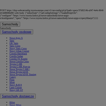
POST https://dxp-webcarconfig.toyota-europe.com/v1/car-config/pl/pl?path=specs/37d0214b-a347-4e4c-864f-
d14df8086d90 with body {"reduxState":{"carConfigSettings":{"loadedStepUrls":
{"configure":"https://www.toyota.kielce.pl/nowe-samochody/nowe-aygo-
x/konfigurator","specs":"https://www.toyota.kielce.pl/nowe-samochody/nowe-aygo-x/specyfikacja"}}}}
Samochody
Samochody
Samochody osobowe
Nowe Aygo X
Yaris
GR Yaris
Yaris Cross
Nowy Yaris Cross
Nowy Urban Cruiser
Corolla Hatchback
Corolla Sedan
Corolla TS Kombi
Nowa Corolla Cross
Toyota C-HR
Toyota C-HR Plug-in
Nowa Toyota C-HR+
Nowa Toyota bZ4X
Nowa Toyota bZ4X Touring
Camry
Prius
Mirai
Nowy RAV4
Land Cruiser
Nowy GR GT
Samochody dostawcze
Hilux
Nowy Hilux