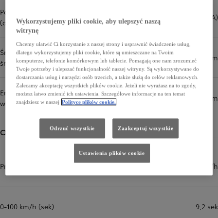
Poziom hałasu podczas jazdy
66,0 dB(A)
(dB(A))
Wykorzystujemy pliki cookie, aby ulepszyć naszą
witrynę
Chcemy ułatwić Ci korzystanie z naszej strony i usprawnić świadczenie usług,
Średnio (cykl mieszany, wartość
dlatego wykorzystujemy pliki cookie, które są umieszczane na Twoim
3,7 l/100 km
komputerze, telefonie komórkowym lub tablecie. Pomagają one nam zrozumieć
średnia) (l/100 km)
Twoje potrzeby i ulepszać funkcjonalność naszej witryny. Są wykorzystywane do
dostarczania usług i narzędzi osób trzecich, a także służą do celów reklamowych.
Zalecamy akceptację wszystkich plików cookie. Jeżeli nie wyrażasz na to zgody,
Emisja CO₂ (cykl mieszany,
możesz łatwo zmienić ich ustawienia. Szczegółowe informacje na ten temat
85 g/km
wartość średnia) (g/km)
znajdziesz w naszej
Polityce plików cookie.
Odrzuć wszystkie
Zaakceptuj wszystkie
Osiągi
Ustawienia plików cookie
Prędkość maksymalna (km/h)
172 km/h
0-100 km/h (sek)
9,2 sek