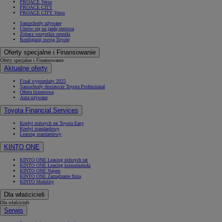
PROACE Verso
PROACE CITY
PROACE CITY Verso
Samochody używane
Umów się na jazdę testową
Zobacz wszystkie cenniki
Konfiguruj swoją Toyotę
Oferty specjalne i Finansowanie
Oferty specjalne i Finansowanie
Aktualne oferty
Finał wyprzedaży 2025
Samochody dostawcze Toyota Professional
Oferta biznesowa
Auta używane
Toyota Financial Services
Kredyt niższych rat Toyota Easy
Kredyt standardowy
Leasing standardowy
KINTO ONE
KINTO ONE Leasing niższych rat
KINTO ONE Leasing konsumencki
KINTO ONE Najem
KINTO ONE Zarządzanie flotą
KINTO Mobility
Dla właścicieli
Dla właścicieli
Serwis