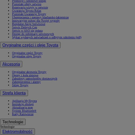
Promocje i sezonowe usługi
Pozostałe oferty serwisu
Rezerwacja wizyty w serwisie
Gwarancja Toyota Relax
Pozostałe Gwarancje Toyoty
Ubezpieczenia i naprawy blacharsko-lakiernicze
Innowacyjne usługi dla Twojej wygody
Bezpłatne Akcje Serwisowe
Serwis Dobrych Cen
Serwis w ASO się opłaca
Dostęp do informacji serwisowych
Wykaz wydanych zaświadczeń o odbytym szkoleniu (pdf)
Oryginalne części i oleje Toyota
Oryginalne części Toyoty
Oryginalne oleje Toyoty
Akcesoria
Oryginalne akcesoria Toyoty
Opony i koła zimowe
Zabudowy samochodów dostawczych
Zabezpieczenia i alarmy
Sklep Toyoty
Strefa klienta
Aplikacja MyToyota
Instrukcje obsługi
Aktualizacja map
System Bluetooth®
Karty Ratownicze
Technologie
Technologie
Elektromobilność