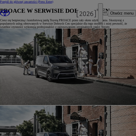
Przejdź do głównej zawartości
(Press Enter)
PROACE W SERWISIE DOBRYCH CEN
Otwórz menu
Ciesz się bezpieczną i komfortową jazdą Toyotą PROACE przez cały okres użytkowania. Skorzystaj z
popularnych usług oferowanych w Serwisie Dobrych Cen specjalnie dla tego modelu i miej pewność, że
wszelkie czynności wykonują profesjonaliści z zastosowaniem oryginalnych części Toyoty.