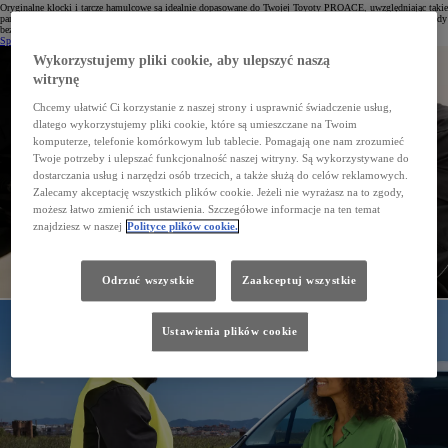
Oryginalne klocki i tarcze hamulcowe są idealnie dopasowane do Twojej Toyoty PROACE, uwzględniając takie
parametry, jak moc silnika, wymiary auta, rozkład masy. Ich regularna wymiana zapewnia bezpieczeństwo jazdy
bez względu na warunki drogowe czy temperaturę.
Sprawdź cenę
Wykorzystujemy pliki cookie, aby ulepszyć naszą
witrynę
Chcemy ułatwić Ci korzystanie z naszej strony i usprawnić świadczenie usług,
dlatego wykorzystujemy pliki cookie, które są umieszczane na Twoim
komputerze, telefonie komórkowym lub tablecie. Pomagają one nam zrozumieć
Twoje potrzeby i ulepszać funkcjonalność naszej witryny. Są wykorzystywane do
dostarczania usług i narzędzi osób trzecich, a także służą do celów reklamowych.
Zalecamy akceptację wszystkich plików cookie. Jeżeli nie wyrażasz na to zgody,
możesz łatwo zmienić ich ustawienia. Szczegółowe informacje na ten temat
znajdziesz w naszej
Polityce plików cookie.
Odrzuć wszystkie
Zaakceptuj wszystkie
Ustawienia plików cookie