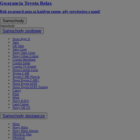
Gwarancja Toyota Relax
Rok gwarancji auta za każdym razem, gdy serwisujesz z nami!
Samochody
Samochody
Samochody osobowe
Nowe Aygo X
Yaris
GR Yaris
Yaris Cross
Nowy Yaris Cross
Nowy Urban Cruiser
Corolla Hatchback
Corolla Sedan
Corolla TS Kombi
Nowa Corolla Cross
Toyota C-HR
Toyota C-HR Plug-in
Nowa Toyota C-HR+
Nowa Toyota bZ4X
Nowa Toyota bZ4X Touring
Camry
Prius
Mirai
Nowy RAV4
Land Cruiser
Nowy GR GT
Samochody dostawcze
Hilux
Nowy Hilux
Nowy Hilux Electric
PROACE Max
PROACE