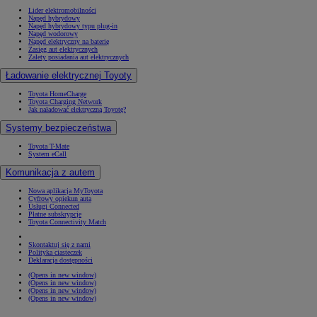
Lider elektromobilności
Napęd hybrydowy
Napęd hybrydowy typu plug-in
Napęd wodorowy
Napęd elektryczny na baterię
Zasięg aut elektrycznych
Zalety posiadania aut elektrycznych
Ładowanie elektrycznej Toyoty
Toyota HomeCharge
Toyota Charging Network
Jak naładować elektryczną Toyotę?
Systemy bezpieczeństwa
Toyota T-Mate
System eCall
Komunikacja z autem
Nowa aplikacja MyToyota
Cyfrowy opiekun auta
Usługi Connected
Płatne subskrypcje
Toyota Connectivity Match
Skontaktuj się z nami
Polityka ciasteczek
Deklaracja dostępności
(Opens in new window)
(Opens in new window)
(Opens in new window)
(Opens in new window)