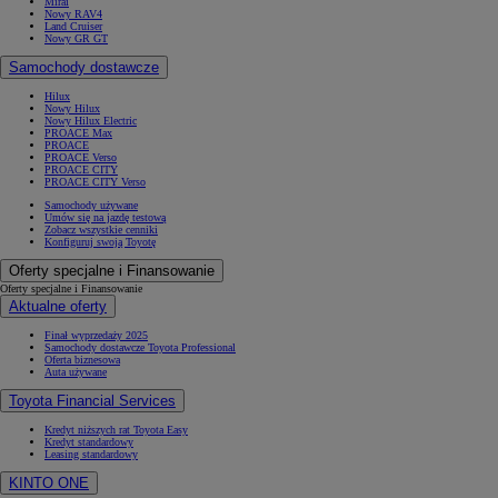
Mirai
Nowy RAV4
Land Cruiser
Nowy GR GT
Samochody dostawcze
Hilux
Nowy Hilux
Nowy Hilux Electric
PROACE Max
PROACE
PROACE Verso
PROACE CITY
PROACE CITY Verso
Samochody używane
Umów się na jazdę testową
Zobacz wszystkie cenniki
Konfiguruj swoją Toyotę
Oferty specjalne i Finansowanie
Oferty specjalne i Finansowanie
Aktualne oferty
Finał wyprzedaży 2025
Samochody dostawcze Toyota Professional
Oferta biznesowa
Auta używane
Toyota Financial Services
Kredyt niższych rat Toyota Easy
Kredyt standardowy
Leasing standardowy
KINTO ONE