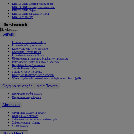
KINTO ONE Leasing niższych rat
KINTO ONE Leasing konsumencki
KINTO ONE Najem
KINTO ONE Zarządzanie flotą
KINTO Mobility
Dla właścicieli
Dla właścicieli
Serwis
Promocje i sezonowe usługi
Pozostałe oferty serwisu
Rezerwacja wizyty w serwisie
Gwarancja Toyota Relax
Pozostałe Gwarancje Toyoty
Ubezpieczenia i naprawy blacharsko-lakiernicze
Innowacyjne usługi dla Twojej wygody
Bezpłatne Akcje Serwisowe
Serwis Dobrych Cen
Serwis w ASO się opłaca
Dostęp do informacji serwisowych
Wykaz wydanych zaświadczeń o odbytym szkoleniu (pdf)
Oryginalne części i oleje Toyota
Oryginalne części Toyoty
Oryginalne oleje Toyoty
Akcesoria
Oryginalne akcesoria Toyoty
Opony i koła zimowe
Zabudowy samochodów dostawczych
Zabezpieczenia i alarmy
Sklep Toyoty
Strefa klienta