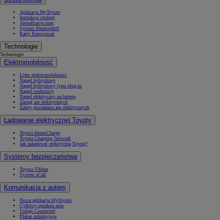
Aplikacja MyToyota
Instrukcje obsługi
Aktualizacja map
System Bluetooth®
Karty Ratownicze
Technologie
Technologie
Elektromobilność
Lider elektromobilności
Napęd hybrydowy
Napęd hybrydowy typu plug-in
Napęd wodorowy
Napęd elektryczny na baterię
Zasięg aut elektrycznych
Zalety posiadania aut elektrycznych
Ładowanie elektrycznej Toyoty
Toyota HomeCharge
Toyota Charging Network
Jak naładować elektryczną Toyotę?
Systemy bezpieczeństwa
Toyota T-Mate
System eCall
Komunikacja z autem
Nowa aplikacja MyToyota
Cyfrowy opiekun auta
Usługi Connected
Płatne subskrypcje