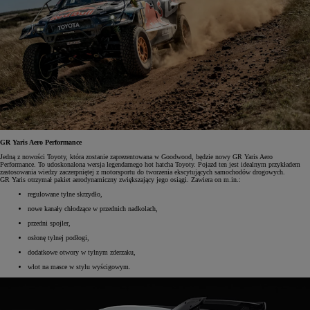
GR Yaris Aero Performance
Jedną z nowości Toyoty, która zostanie zaprezentowana w Goodwood, będzie nowy GR Yaris Aero
Performance. To udoskonalona wersja legendarnego hot hatcha Toyoty. Pojazd ten jest idealnym przykładem
zastosowania wiedzy zaczerpniętej z motorsportu do tworzenia ekscytujących samochodów drogowych.
GR Yaris otrzymał pakiet aerodynamiczny zwiększający jego osiągi. Zawiera on m.in.:
regulowane tylne skrzydło,
nowe kanały chłodzące w przednich nadkolach,
przedni spojler,
osłonę tylnej podłogi,
dodatkowe otwory w tylnym zderzaku,
wlot na masce w stylu wyścigowym.