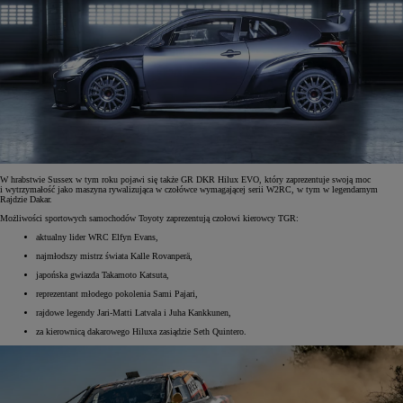
W hrabstwie Sussex w tym roku pojawi się także GR DKR Hilux EVO, który zaprezentuje swoją moc
i wytrzymałość jako maszyna rywalizująca w czołówce wymagającej serii W2RC, w tym w legendarnym
Rajdzie Dakar.
Możliwości sportowych samochodów Toyoty zaprezentują czołowi kierowcy TGR:
aktualny lider WRC Elfyn Evans,
najmłodszy mistrz świata Kalle Rovanperä,
japońska gwiazda Takamoto Katsuta,
reprezentant młodego pokolenia Sami Pajari,
rajdowe legendy Jari-Matti Latvala i Juha Kankkunen,
za kierownicą dakarowego Hiluxa zasiądzie Seth Quintero.