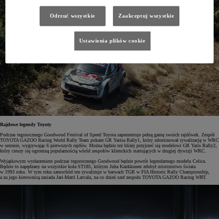
Odrzuć wszystkie
Zaakceptuj wszystkie
Ustawienia plików cookie
Rajdowe legendy Toyoty
Podczas tegorocznego Goodwood Festival of Speed Toyota zaprezentuje pełną gamę swoich rajdówek. Zespół
TOYOTA GAZOO Racing World Rally Team pokaże GR Yarisa Rally1, który zdominował rywalizację w WRC
w sezonie, wygrywając 6 pierwszych rajdów. Można będzie też bliżej przyjrzeć się modelowi GR Yaris Rally2,
który cieszy się ogromną popularnością wśród zespołów klienckich startujących w drugiej dywizji WRC.
Wyjątkowym wydarzeniem podczas tegorocznego Goodwood będzie powrót legendarnego modelu Celica.
Będzie to napędzany na wszystkie koła ST185, którym Juha Kankkunen zdobył mistrzostwo świata
w 1993 roku. W tym roku samochód ten rywalizuje w barwach TGR w FIA Historic Rally Championship,
a za jego kierownicą zasiada Jari-Matti Latvala, na co dzień szef zespołu TOYOTA GAZOO Racing WRT.