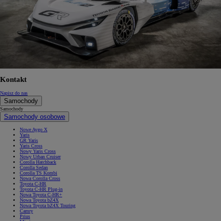
Kontakt
Napisz do nas
Samochody
Samochody
Samochody osobowe
Nowe Aygo X
Yaris
GR Yaris
Yaris Cross
Nowy Yaris Cross
Nowy Urban Cruiser
Corolla Hatchback
Corolla Sedan
Corolla TS Kombi
Nowa Corolla Cross
Toyota C-HR
Toyota C-HR Plug-in
Nowa Toyota C-HR+
Nowa Toyota bZ4X
Nowa Toyota bZ4X Touring
Camry
Prius