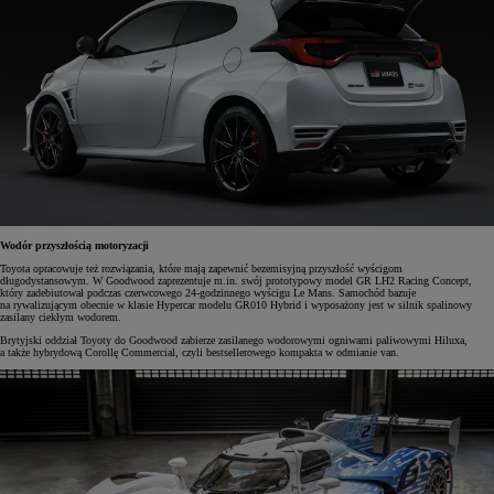
Wodór przyszłością motoryzacji
Toyota opracowuje też rozwiązania, które mają zapewnić bezemisyjną przyszłość wyścigom
długodystansowym. W Goodwood zaprezentuje m.in. swój prototypowy model GR LH2 Racing Concept,
który zadebiutował podczas czerwcowego 24-godzinnego wyścigu Le Mans. Samochód bazuje
na rywalizującym obecnie w klasie Hypercar modelu GR010 Hybrid i wyposażony jest w silnik spalinowy
zasilany ciekłym wodorem.
Brytyjski oddział Toyoty do Goodwood zabierze zasilanego wodorowymi ogniwami paliwowymi Hiluxa,
a także hybrydową Corollę Commercial, czyli bestsellerowego kompakta w odmianie van.