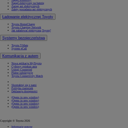
Napęd elektryczny na baterię
Zasięg aut elektrycznych
Zalety posiadania aut elektrycznych
Ładowanie elektrycznej Toyoty
Toyota HomeCharge
Toyota Charging Network
Jak naładować elektryczną Toyotę?
Systemy bezpieczeństwa
Toyota T-Mate
System eCall
Komunikacja z autem
Nowa aplikacja MyToyota
Cyfrowy opiekun auta
Usługi Connected
Płatne subskrypcje
Toyota Connectivity Match
Skontaktuj się z nami
Polityka ciasteczek
Deklaracja dostępności
(Opens in new window)
(Opens in new window)
(Opens in new window)
(Opens in new window)
Copyright © Toyota 2026
Informacje prawne