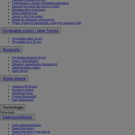
Ubezpieczenia i naprawy blacharsko-lakiernicze
Innowacyjne usługi dla Twojej wygody
Bezpłatne Akcje Serwisowe
Serwis Dobrych Cen
Serwis w ASO się opłaca
Dostęp do informacji serwisowych
Wykaz wydanych zaświadczeń o odbytym szkoleniu (pdf)
Oryginalne części i oleje Toyota
Oryginalne części Toyoty
Oryginalne oleje Toyoty
Akcesoria
Oryginalne akcesoria Toyoty
Opony i koła zimowe
Zabudowy samochodów dostawczych
Zabezpieczenia i alarmy
Sklep Toyoty
Strefa klienta
Aplikacja MyToyota
Instrukcje obsługi
Aktualizacja map
System Bluetooth®
Karty Ratownicze
Technologie
Technologie
Elektromobilność
Lider elektromobilności
Napęd hybrydowy
Napęd hybrydowy typu plug-in
Napęd wodorowy