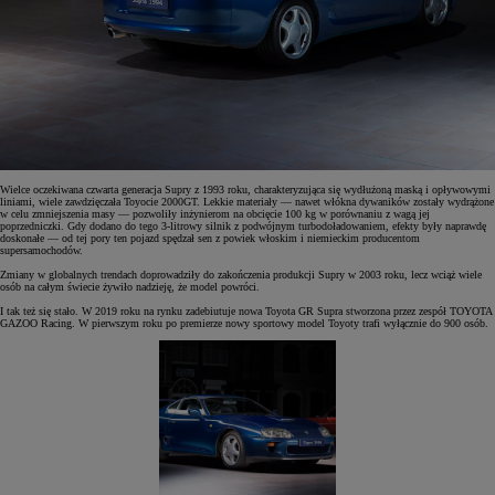
Wielce oczekiwana czwarta generacja Supry z 1993 roku, charakteryzująca się wydłużoną maską i opływowymi
liniami, wiele zawdzięczała Toyocie 2000GT. Lekkie materiały — nawet włókna dywaników zostały wydrążone
w celu zmniejszenia masy — pozwoliły inżynierom na obcięcie 100 kg w porównaniu z wagą jej
poprzedniczki. Gdy dodano do tego 3-litrowy silnik z podwójnym turbodoładowaniem, efekty były naprawdę
doskonałe — od tej pory ten pojazd spędzał sen z powiek włoskim i niemieckim producentom
supersamochodów.
Zmiany w globalnych trendach doprowadziły do zakończenia produkcji Supry w 2003 roku, lecz wciąż wiele
osób na całym świecie żywiło nadzieję, że model powróci.
I tak też się stało. W 2019 roku na rynku zadebiutuje nowa Toyota GR Supra stworzona przez zespół TOYOTA
GAZOO Racing. W pierwszym roku po premierze nowy sportowy model Toyoty trafi wyłącznie do 900 osób.