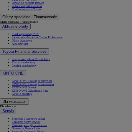
Umów się na jazdę testową
Zobacz wszystkie cenniki
Konfiguruj swoją Toyotę
Oferty specjalne i Finansowanie
Oferty specjalne i Finansowanie
Aktualne oferty
Finał wyprzedaży 2025
Samochody dostawcze Toyota Professional
Oferta biznesowa
Auta używane
Toyota Financial Services
Kredyt niższych rat Toyota Easy
Kredyt standardowy
Leasing standardowy
KINTO ONE
KINTO ONE Leasing niższych rat
KINTO ONE Leasing konsumencki
KINTO ONE Najem
KINTO ONE Zarządzanie flotą
KINTO Mobility
Dla właścicieli
Dla właścicieli
Serwis
Promocje i sezonowe usługi
Pozostałe oferty serwisu
Rezerwacja wizyty w serwisie
Gwarancja Toyota Relax
Pozostałe Gwarancje Toyoty