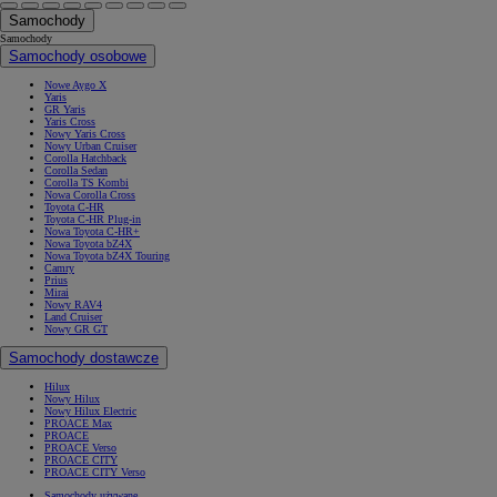
Samochody
Samochody
Samochody osobowe
Nowe Aygo X
Yaris
GR Yaris
Yaris Cross
Nowy Yaris Cross
Nowy Urban Cruiser
Corolla Hatchback
Corolla Sedan
Corolla TS Kombi
Nowa Corolla Cross
Toyota C-HR
Toyota C-HR Plug-in
Nowa Toyota C-HR+
Nowa Toyota bZ4X
Nowa Toyota bZ4X Touring
Camry
Prius
Mirai
Nowy RAV4
Land Cruiser
Nowy GR GT
Samochody dostawcze
Hilux
Nowy Hilux
Nowy Hilux Electric
PROACE Max
PROACE
PROACE Verso
PROACE CITY
PROACE CITY Verso
Samochody używane