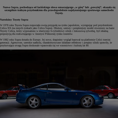
Nazwa Supra, pochodząca od łacińskiego słowa oznaczającego „w górę” lub „powyżej”, okazała się
szczególnie trafnym przydomkiem dla prawdopodobnie najsłynniejszego sportowego samochodu
Toyoty.
Narodziny Toyoty Supra
W 1978 roku Toyota Supra rozpoczęła swoją przygodę na rynku japońskim, występując pod przydomkiem
Celica XX (na innych rynkach jako Celica Supra). Dłuższy, szerszy i potężniejszy model stworzony na bazie
Toyoty Celica, który wyposażono w elastyczny 6-cylindrowy silnik i luksusową sylwetkę, był idealną
propozycją dla rozkwitającego w Ameryce Północnej rynku tourerów.
W 1982 roku Supra dotarła do Europy. Jej nowy, drapieżny wygląd bazował na platformie Celici trzeciej
generacji. Agresywne, szerokie nadkola, charakterystyczne składane reflektory i potężny silnik sprawiły, że
przykuwająca uwagę Supra doskonale wpasowała się we wzornictwo i kulturę lat 80.